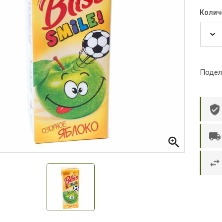
Колич
Подел

р П.
Ольга Кузяева
Ти
 в указанное
Лежу в больнице, сделала заказ, все
Вежливый и о
этаж без лифта,
привезли раньше назначенного
Оформляют з
и. Всё хорошо
времени. Курьер Анвар, спасибо ему!
максимально 
е и вкусное.
и овощи. М
доволен. Б