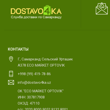
КОНТАКТЫ
Г, Самарканд Сельский Урташик
А378 ECO MARKET OPTOVIK
+998 (99) 419-78-86
info@dostavo4ka.uz
OK "ECO MARKET OPTOVIK"
ИНН: 307817908
ОКЭД: 47110
р/с: 2020 8000 9052 9132 8001