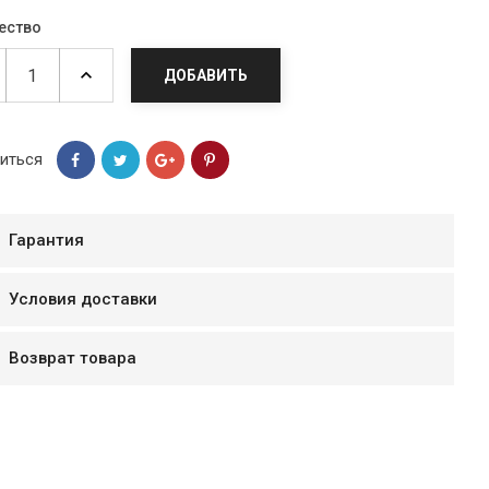
ество
ДОБАВИТЬ
иться
Гарантия
Условия доставки
мур B.Д.
Возврат товара
тзывчивый персонал.
аказ и доставляют
быстро. Покупал мясо
ясо свежее. Очень
уду покупать ещё.