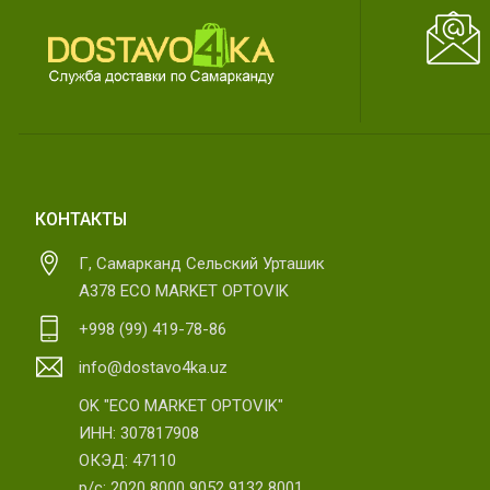
КОНТАКТЫ
Г, Самарканд Сельский Урташик
А378 ECO MARKET OPTOVIK
+998 (99) 419-78-86
info@dostavo4ka.uz
OK "ECO MARKET OPTOVIK"
ИНН: 307817908
ОКЭД: 47110
р/с: 2020 8000 9052 9132 8001