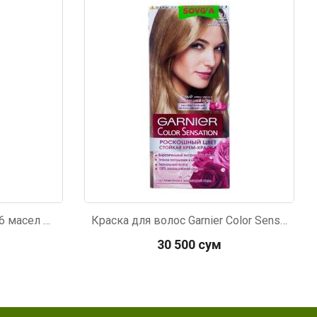
Код: 4061
Шампунь Elseve роскошь 6 масел питательный 400мл
Краска для волос Garnier Color Sensation 7.0 Изысканный золотистый топаз 110мл
30 500 сум