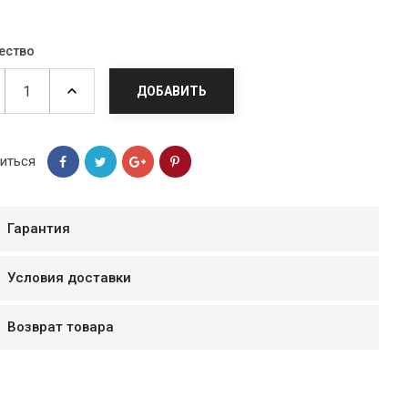
ество
ДОБАВИТЬ
иться
Гарантия
Условия доставки
мур B.Д.
тзывчивый персонал.
Возврат товара
аказ и доставляют
быстро. Покупал мясо
ясо свежее. Очень
уду покупать ещё.