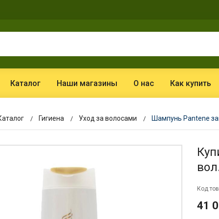
Каталог
Наши магазины
О нас
Как купить
Каталог
Гигиена
Уход за волосами
Шампунь Pantene защ
Куп
вол
Код тов
41 