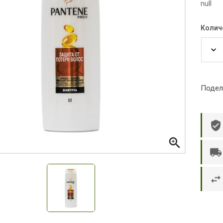
null
Колич
Подел

р П.
Ольга Кузяева
Ти
 в указанное
Лежу в больнице, сделала заказ, все
Вежливый и о
этаж без лифта,
привезли раньше назначенного
Оформляют з
и. Всё хорошо
времени. Курьер Анвар, спасибо ему!
максимально 
е и вкусное.
и овощи. М
доволен. Б