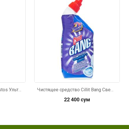
Код: 2158
Чистящее средство Domestos Ультра белый для унитаза 1л
Чистящее средство Cillit Bang Свежесть океана Антиналет и Блеск для туалета 450мл
22 400 сум