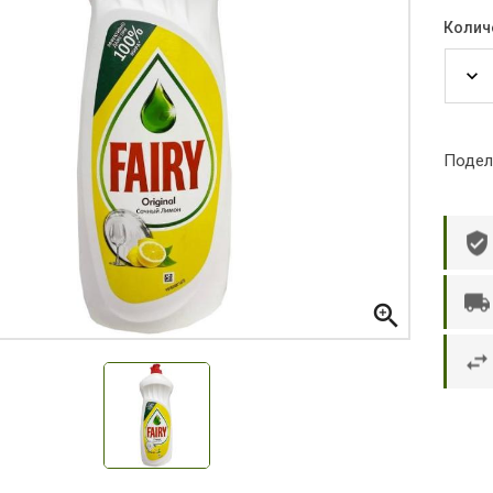
Колич
Подел

р П.
Ольга Кузяева
Ти
 в указанное
Лежу в больнице, сделала заказ, все
Вежливый и о
этаж без лифта,
привезли раньше назначенного
Оформляют з
и. Всё хорошо
времени. Курьер Анвар, спасибо ему!
максимально 
е и вкусное.
и овощи. М
доволен. Б