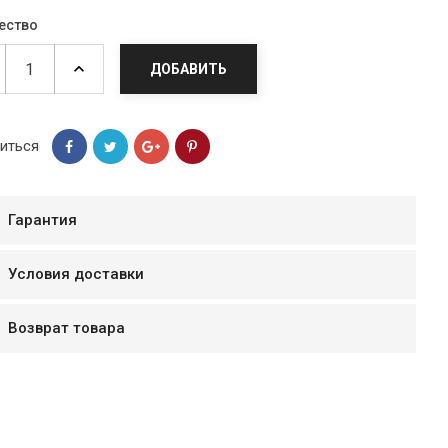
ество
ДОБАВИТЬ
иться
Гарантия
Условия доставки
мур B.Д.
Возврат товара
тзывчивый персонал.
аказ и доставляют
быстро. Покупал мясо
ясо свежее. Очень
уду покупать ещё.