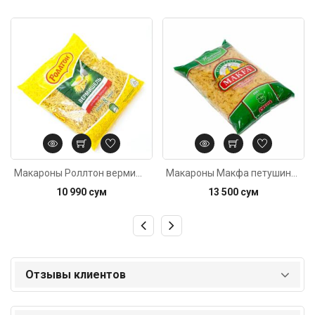
Код: 3086
Код: 2357
Макароны Роллтон вермишель 400г
Макароны Макфа петушиные гребешки 400г
10 990 сум
13 500 сум
Отзывы клиентов