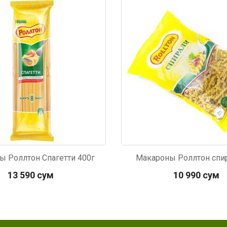
071
Код: 5821
ы Роллтон Спагетти 400г
Макароны Роллтон спир
13 590 сум
10 990 сум