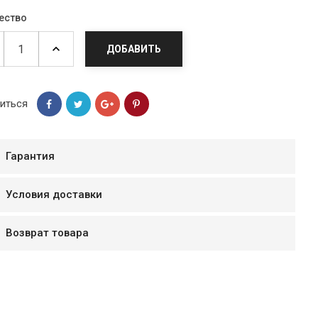
ество
ДОБАВИТЬ
иться
Гарантия
Условия доставки
мур B.Д.
Возврат товара
тзывчивый персонал.
аказ и доставляют
быстро. Покупал мясо
ясо свежее. Очень
уду покупать ещё.