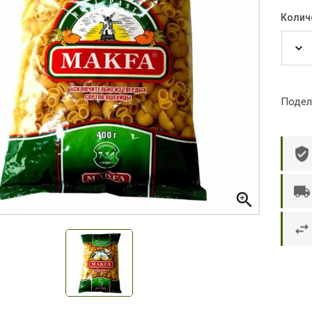
Колич
Подел

р П.
Ольга Кузяева
Ти
 в указанное
Лежу в больнице, сделала заказ, все
Вежливый и о
этаж без лифта,
привезли раньше назначенного
Оформляют з
и. Всё хорошо
времени. Курьер Анвар, спасибо ему!
максимально 
е и вкусное.
и овощи. М
доволен. Б