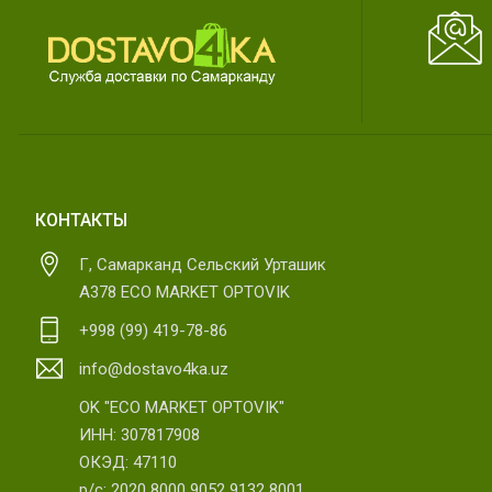
КОНТАКТЫ
Г, Самарканд Сельский Урташик
А378 ECO MARKET OPTOVIK
+998 (99) 419-78-86
info@dostavo4ka.uz
OK "ECO MARKET OPTOVIK"
ИНН: 307817908
ОКЭД: 47110
р/с: 2020 8000 9052 9132 8001