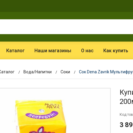
Каталог
Наши магазины
О нас
Как купить
Каталог
Вода/Напитки
Соки
Сок Dena Zavrik Мультифру
Куп
200
Код тов
3 89