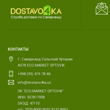
КОНТАКТЫ
Г, Самарканд Сельский Урташик
А378 ECO MARKET OPTOVIK
+998 (99) 419-78-86
info@dostavo4ka.uz
OK "ECO MARKET OPTOVIK"
ИНН: 307817908
ОКЭД: 47110
р/с: 2020 8000 9052 9132 8001