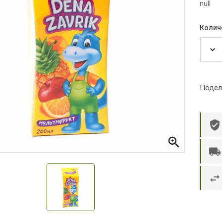
null
Колич
Подел

р П.
Ольга Кузяева
Ти
 в указанное
Лежу в больнице, сделала заказ, все
Вежливый и о
этаж без лифта,
привезли раньше назначенного
Оформляют з
и. Всё хорошо
времени. Курьер Анвар, спасибо ему!
максимально 
е и вкусное.
и овощи. М
доволен. Б