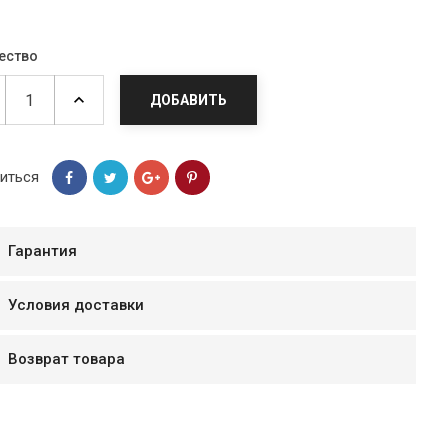
ество
ДОБАВИТЬ
иться
Гарантия
Условия доставки
мур B.Д.
тзывчивый персонал.
Возврат товара
аказ и доставляют
быстро. Покупал мясо
ясо свежее. Очень
уду покупать ещё.