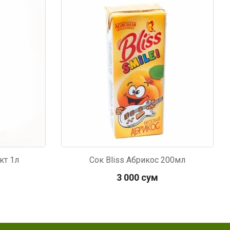
Код: 1535
кт 1л
Сок Bliss Абрикос 200мл
3 000 сум