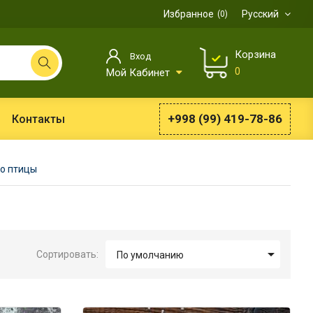
Избранное
Русский
0
Корзина
Вход
0
Мой Кабинет
+998 (99) 419-78-86
Контакты
о птицы

Сортировать:
По умолчанию