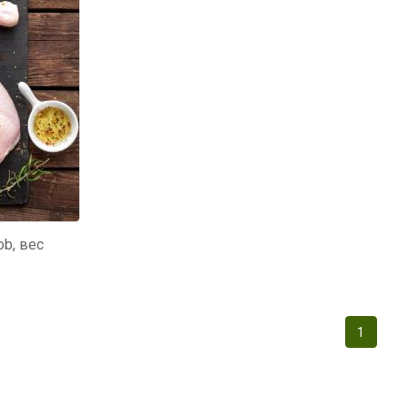
мур B.Д.
тзывчивый персонал.
аказ и доставляют
быстро. Покупал мясо
ясо свежее. Очень
уду покупать ещё.
b, вес
1