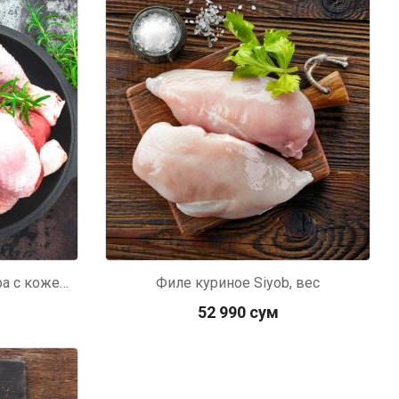
Голень цыпленка-бройлера с кожей Siyob, вес
Филе куриное Siyob, вес
52 990 сум