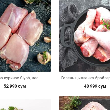
517
Код: 3478
о куриное Siyob, вес
52 990 сум
48 999 сум
098