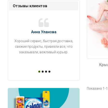
Отзывы клиентов
Анна Уланова
Александ
Хороший сервис, быстрая доставка,
Продукты привезли
свежие продукты, привезли все, что
время. Занесли на 5 
заказывали, вежливый курьер.
аккуратно поставил
упаковано, свеже
Крыл
Показано 1-1