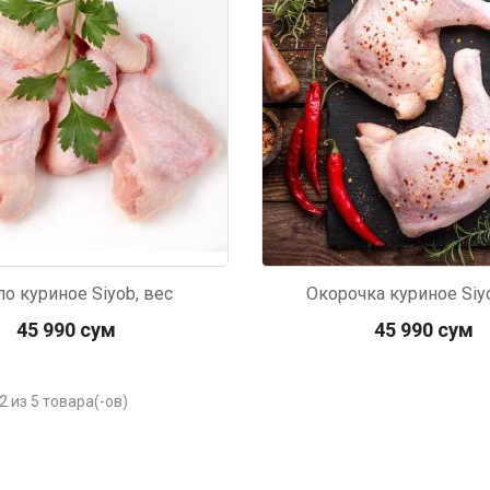
р П.
Ольга Кузяева
Ти
 в указанное
Лежу в больнице, сделала заказ, все
Вежливый и о
этаж без лифта,
привезли раньше назначенного
Оформляют з
и. Всё хорошо
времени. Курьер Анвар, спасибо ему!
максимально 
е и вкусное.
и овощи. М
доволен. Б
о куриное Siyob, вес
Окорочка куриное Siyo
45 990 сум
45 990 сум
2 из 5 товара(-ов)