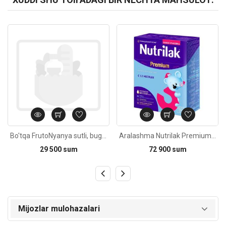
Kod: 395
Kod: 624
Bo'tqa FrutoNyanya sutli, bug'doyli, olmali va qulupnayli 6oy+/200g
Aralashma Nutrilak Premium 3, 12oy 350g
29 500 sum
72 900 sum
Mijozlar mulohazalari