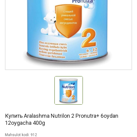
Купить Aralashma Nutrilon 2 Pronutra+ 6oydan
12oygacha 400g
Mahsulot kodi: 912