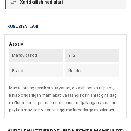
Xarid qilish natijalari
XUSUSIYATLARI
Asosiy
Mahsulot kodi
912
Brand
Nutrilon
Mahsulotning texnik xususiyatlari, etkazib berish to'plami,
ishlab chiqarilgan mamlakati va tashqi ko'rinishi to'g'risidagi
ma'lumotlar faqat ma'lumot uchun mo'ljallangan va nashr
paytida mavjud bo'lgan so'nggi ma'lumotlarga asoslanadi.
XUDDI SHU TOIFADAGI BIR NECHTA MAHSULOT: