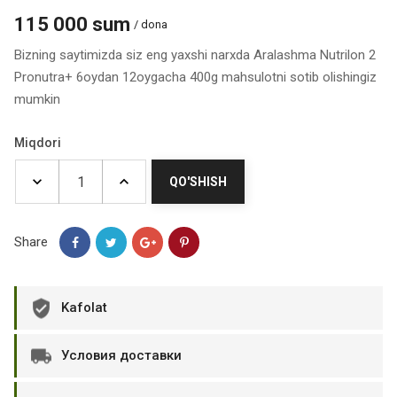
115 000 sum
/ dona
Bizning saytimizda siz eng yaxshi narxda Aralashma Nutrilon 2
Pronutra+ 6oydan 12oygacha 400g mahsulotni sotib olishingiz
mumkin
Miqdori
QO'SHISH
Share
Kafolat
Условия доставки