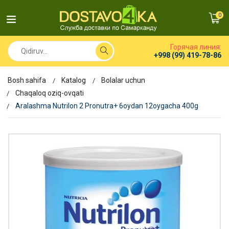
0
Горячая линия:
+998 (99) 419-78-86
Bosh sahifa
Katalog
Bolalar uchun
Chaqaloq oziq-ovqati
Aralashma Nutrilon 2 Pronutra+ 6oydan 12oygacha 400g