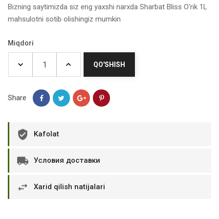
Bizning saytimizda siz eng yaxshi narxda Sharbat Bliss O'rik 1L
mahsulotni sotib olishingiz mumkin
Miqdori
QO'SHISH
Share
Kafolat
Условия доставки
Xarid qilish natijalari