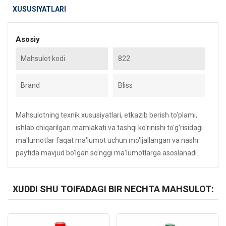
XUSUSIYATLARI
Asosiy
Mahsulot kodi
822
Brand
Bliss
Mahsulotning texnik xususiyatlari, etkazib berish to'plami,
ishlab chiqarilgan mamlakati va tashqi ko'rinishi to'g'risidagi
ma'lumotlar faqat ma'lumot uchun mo'ljallangan va nashr
paytida mavjud bo'lgan so'nggi ma'lumotlarga asoslanadi.
XUDDI SHU TOIFADAGI BIR NECHTA MAHSULOT:
Kod: 1535
Kod: 6306