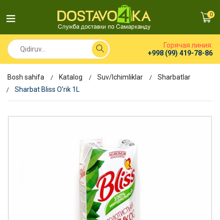
0
Горячая линия:
+998 (99) 419-78-86
Bosh sahifa
Katalog
Suv/Ichimliklar
Sharbatlar
Sharbat Bliss O'rik 1L