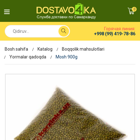
0
Горячая линия:
+998 (99) 419-78-86
Bosh sahifa
Katalog
Boqqolik mahsulotlari
Yormalar qadoqda
Mosh 900g