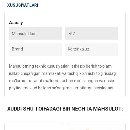
XUSUSIYATLARI
Asosiy
Mahsulot kodi
762
Brand
Korzinka.uz
Mahsulotning texnik xususiyatlari, etkazib berish to'plami,
ishlab chiqarilgan mamlakati va tashqi ko'rinishi to'g'risidagi
ma'lumotlar faqat ma'lumot uchun mo'ljallangan va nashr
paytida mavjud bo'lgan so'nggi ma'lumotlarga asoslanadi.
XUDDI SHU TOIFADAGI BIR NECHTA MAHSULOT:
Kod: 3589
Kod: 4595