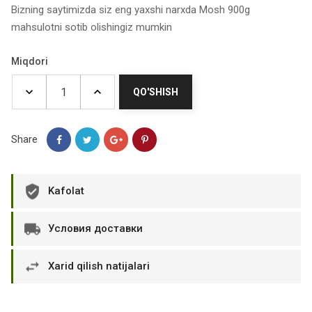
Bizning saytimizda siz eng yaxshi narxda Mosh 900g
mahsulotni sotib olishingiz mumkin
Miqdori
QO'SHISH
Share
Kafolat
Условия доставки
Xarid qilish natijalari