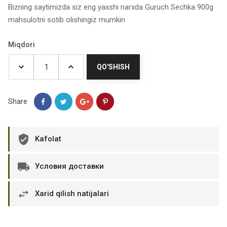
Bizning saytimizda siz eng yaxshi narxda Guruch Sechka 900g
mahsulotni sotib olishingiz mumkin
Miqdori
QO'SHISH
Share
Kafolat
Условия доставки
Xarid qilish natijalari