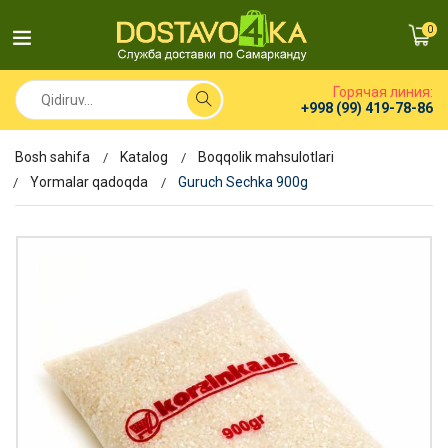
0
Горячая линия:
+998 (99) 419-78-86
Bosh sahifa
Katalog
Boqqolik mahsulotlari
Yormalar qadoqda
Guruch Sechka 900g