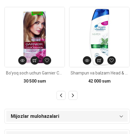
Kod: 1795
Kod: 4613
Bo'yoq soch uchun Garnier Color Sensation 7.0 Iziskanniy zolotistiy topaz 110ml
Shampun va balzam Head & Shoulders Mentol 2tasi 1da 400ml
30 500 sum
42 000 sum
Mijozlar mulohazalari