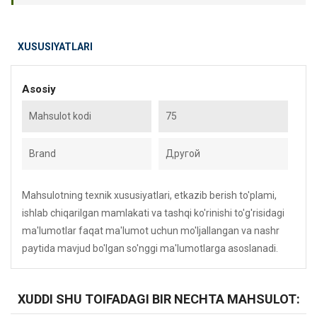
XUSUSIYATLARI
Asosiy
Mahsulot kodi
75
Brand
Другой
Mahsulotning texnik xususiyatlari, etkazib berish to'plami,
ishlab chiqarilgan mamlakati va tashqi ko'rinishi to'g'risidagi
ma'lumotlar faqat ma'lumot uchun mo'ljallangan va nashr
paytida mavjud bo'lgan so'nggi ma'lumotlarga asoslanadi.
XUDDI SHU TOIFADAGI BIR NECHTA MAHSULOT: