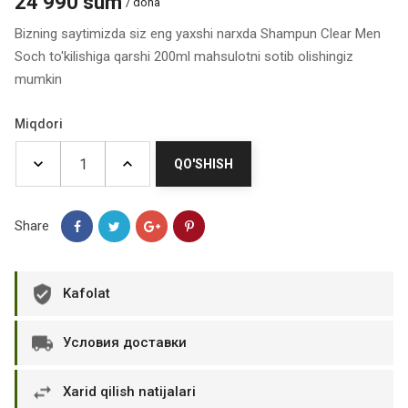
24 990 sum
/ dona
Bizning saytimizda siz eng yaxshi narxda Shampun Clear Men
Soch to'kilishiga qarshi 200ml mahsulotni sotib olishingiz
mumkin
Miqdori
QO'SHISH
Share
Kafolat
Условия доставки
Xarid qilish natijalari