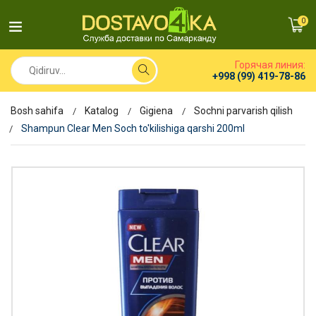
0
Горячая линия:
+998 (99) 419-78-86
Bosh sahifa
Katalog
Gigiena
Sochni parvarish qilish
Shampun Clear Men Soch to'kilishiga qarshi 200ml