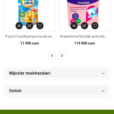
Pyure FrutoNyanya mevali salat 90g
Aralashma Nutrilak antireflyuksli tug'ilishdan boshlab 350g
11 990 sum
119 900 sum
Mijozlar mulohazalari
Sotish