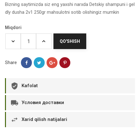
Bizning saytimizda siz eng yaxshi narxda Detskiy shampuni i gel
dly dusha 2v1 250gr mahsulotni sotib olishingiz mumkin
Miqdori
QO'SHISH
Share
Kafolat
Условия доставки
Xarid qilish natijalari