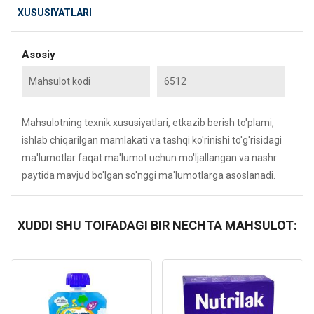
XUSUSIYATLARI
Asosiy
Mahsulot kodi
6512
Mahsulotning texnik xususiyatlari, etkazib berish to'plami,
ishlab chiqarilgan mamlakati va tashqi ko'rinishi to'g'risidagi
ma'lumotlar faqat ma'lumot uchun mo'ljallangan va nashr
paytida mavjud bo'lgan so'nggi ma'lumotlarga asoslanadi.
XUDDI SHU TOIFADAGI BIR NECHTA MAHSULOT:
Kod: 2259
Kod: 4724