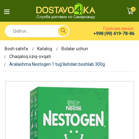
0
Горячая линия:
+998 (99) 419-78-86
Bosh sahifa
Katalog
Bolalar uchun
Chaqaloq oziq-ovqati
Aralashma Nestogen 1 tug'ilishdan boshlab 300g