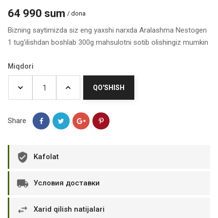
64 990 sum
/ dona
Bizning saytimizda siz eng yaxshi narxda Aralashma Nestogen
1 tug'ilishdan boshlab 300g mahsulotni sotib olishingiz mumkin
Miqdori
QO'SHISH
Share
Kafolat
Условия доставки
Xarid qilish natijalari