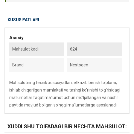
XUSUSIYATLARI
Asosiy
Mahsulot kodi
624
Brand
Nestogen
Mahsulotning texnik xususiyatlari, etkazib berish to'plami,
ishlab chiqarilgan mamlakati va tashqi ko'rinishi to'g'risidagi
ma'lumotlar faqat ma'lumot uchun mo'ljallangan va nashr
paytida mavjud bo'lgan so'nggi ma'lumotlarga asoslanadi.
XUDDI SHU TOIFADAGI BIR NECHTA MAHSULOT: