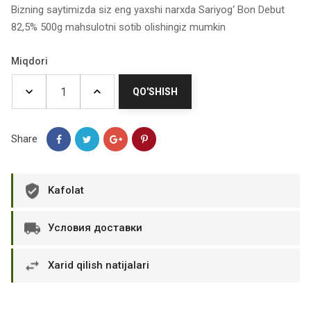
Bizning saytimizda siz eng yaxshi narxda Sariyog‘ Bon Debut
82,5% 500g mahsulotni sotib olishingiz mumkin
Miqdori
QO'SHISH
Share
Kafolat
Условия доставки
Xarid qilish natijalari