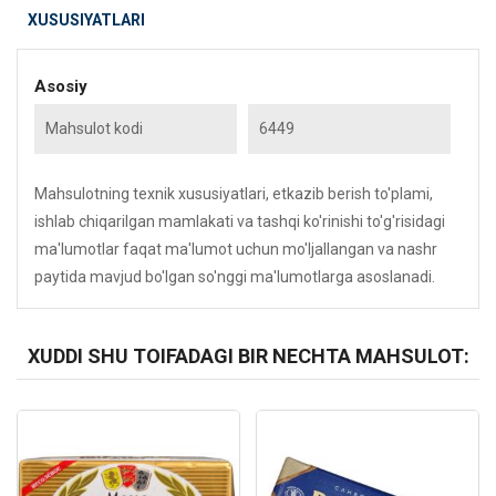
XUSUSIYATLARI
Asosiy
Mahsulot kodi
6449
Mahsulotning texnik xususiyatlari, etkazib berish to'plami,
ishlab chiqarilgan mamlakati va tashqi ko'rinishi to'g'risidagi
ma'lumotlar faqat ma'lumot uchun mo'ljallangan va nashr
paytida mavjud bo'lgan so'nggi ma'lumotlarga asoslanadi.
XUDDI SHU TOIFADAGI BIR NECHTA MAHSULOT:
Kod: 6451
Kod: 6451