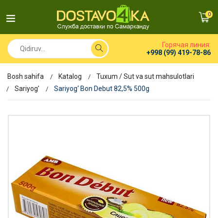
0
Горячая линия:
+998 (99) 419-78-86
Bosh sahifa
Katalog
Tuxum / Sut va sut mahsulotlari
Sariyog'
Sariyog‘ Bon Debut 82,5% 500g