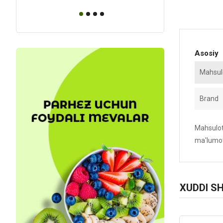
Asosiy
Mahsulo
Brand
Mahsulotn
ma'lumot
XUDDI S