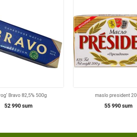
70
Kod: 6450
yog‘ Bravo 82,5% 500g
maslo president 2
52 990 sum
55 990 sum