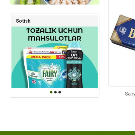
Kod: 6451
Kod: 64
Sotish
Sari