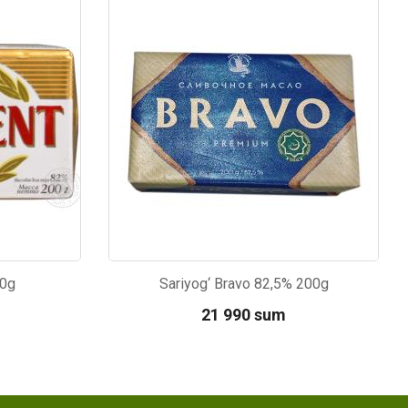
Kod: 6448
00g
Sariyog‘ Bravo 82,5% 200g
21 990 sum