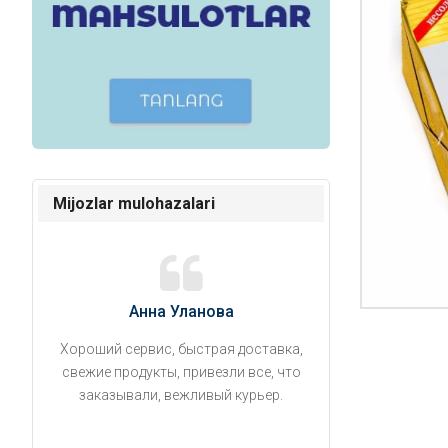
Mijozlar mulohazalari
Анна Уланова
Александ
Хороший сервис, быстрая доставка,
Продукты привезли
свежие продукты, привезли все, что
время. Занесли на 5 
заказывали, вежливый курьер.
аккуратно поставил
упаковано, свеже