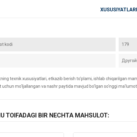
XUSUSIYATLARI
t kodi
179
Другой
ing texnik xususiyatlari, etkazib berish to'plami, ishlab chiqarilgan maml
 uchun mo'ljallangan va nashr paytida mavjud bo'lgan so'nggi ma'lumot
HU TOIFADAGI BIR NECHTA MAHSULOT: