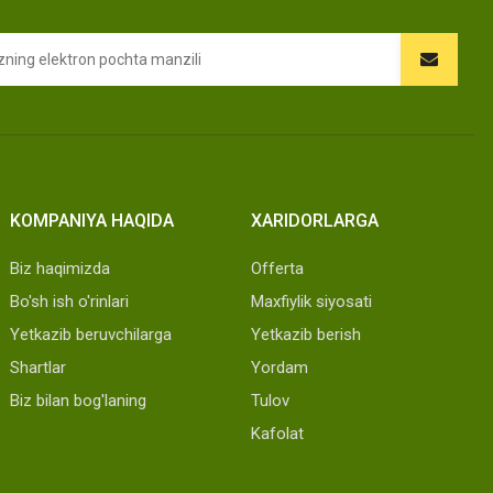
KOMPANIYA HAQIDA
XARIDORLARGA
Biz haqimizda
Offerta
Bo'sh ish o'rinlari
Maxfiylik siyosati
Yetkazib beruvchilarga
Yetkazib berish
Shartlar
Yordam
Biz bilan bog'laning
Tulov
Kafolat