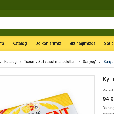
fa
Katalog
Do'konlarimiz
Biz haqimizda
Sotib
Katalog
Tuxum / Sut va sut mahsulotlari
Sariyog'
Sariyo
Купи
Mahsulo
94 
Biznin