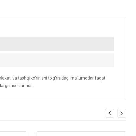
akati va tashqi ko'rinishi to'g'risidagi ma'lumotlar faqat
larga asoslanadi.