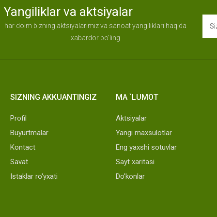
Yangiliklar va aktsiyalar
har doim bizning aktsiyalarimiz va sanoat yangiliklari haqida
xabardor bo'ling
SIZNING AKKUANTINGIZ
MA `LUMOT
Profil
Aktsiyalar
Buyurtmalar
Yangi maxsulotlar
Kontact
Eng yaxshi sotuvlar
Savat
Sayt xaritasi
Istaklar ro'yxati
Do'konlar