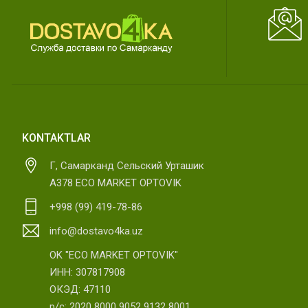
KONTAKTLAR
Г, Самарканд Сельский Урташик
А378 ECO MARKET OPTOVIK
+998 (99) 419-78-86
info@dostavo4ka.uz
OK "ECO MARKET OPTOVIK"
ИНН: 307817908
ОКЭД: 47110
р/с: 2020 8000 9052 9132 8001