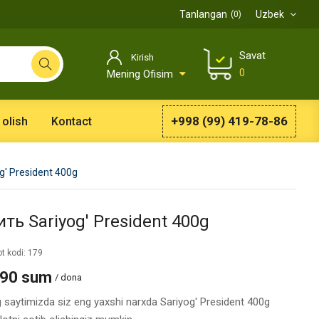
Tanlangan
Uzbek
0
Savat
Kirish
0
Mening Ofisim
+998 (99) 419-78-86
 olish
Kontact
g' President 400g
ть Sariyog' President 400g
t kodi: 179
990 sum
/ dona
g saytimizda siz eng yaxshi narxda Sariyog' President 400g