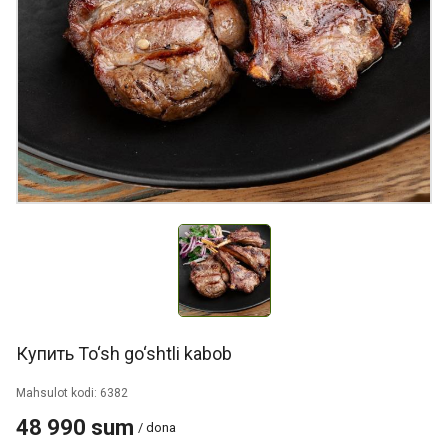
Купить To‘sh go‘shtli kabob
Mahsulot kodi: 6382
48 990 sum
/ dona