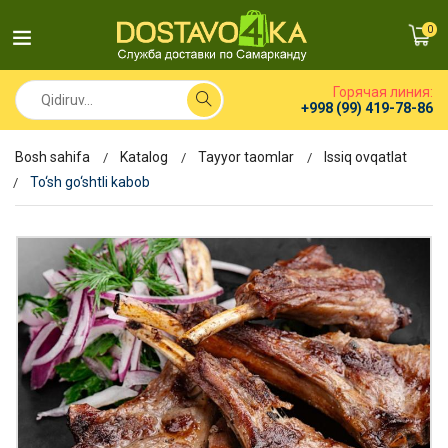
0
Горячая линия:
+998 (99) 419-78-86
Bosh sahifa
Katalog
Tayyor taomlar
Issiq ovqatlat
To‘sh go‘shtli kabob