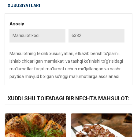
XUSUSIYATLARI
Asosiy
Mahsulot kodi
6382
Mahsulotning texnik xususiyatlari, etkazib berish to'plami,
ishlab chiqarilgan mamlakati va tashqi ko'rinishi to'g'risidagi
ma'lumotlar faqat ma'lumot uchun mo'ljallangan va nashr
paytida mavjud bo'lgan so'nggi ma'lumotlarga asoslanadi.
XUDDI SHU TOIFADAGI BIR NECHTA MAHSULOT:
Kod: 6381
Kod: 6380