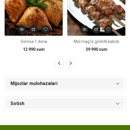
Somsa 1 dona
Mol mag‘iz go‘shtli kabob
12 990 sum
39 990 sum
Mijozlar mulohazalari
Sotish