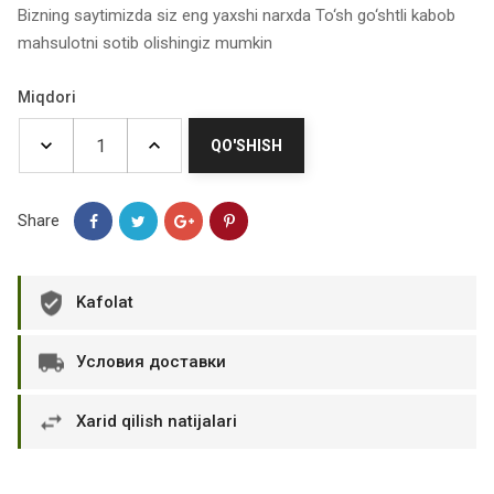
Bizning saytimizda siz eng yaxshi narxda To‘sh go‘shtli kabob
mahsulotni sotib olishingiz mumkin
Miqdori
QO'SHISH
Share
Kafolat
Условия доставки
Xarid qilish natijalari