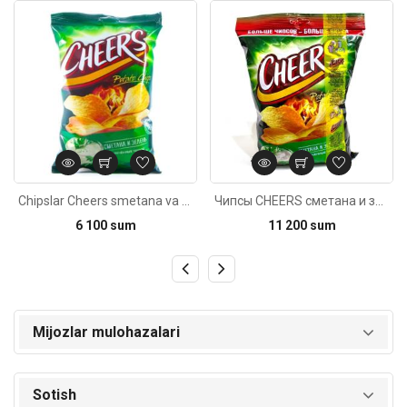
Kod: 2730
Kod: 3908
Chipslar Cheers smetana va ko’katli 65g
Чипсы CHEERS сметана и зелень 130г
6 100 sum
11 200 sum
Mijozlar mulohazalari
Sotish