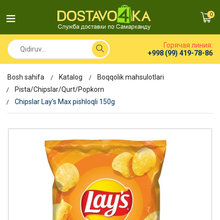
0
Горячая линия:
+998 (99) 419-78-86
Bosh sahifa
Katalog
Boqqolik mahsulotlari
Pista/Chipslar/Qurt/Popkorn
Chipslar Lay's Max pishloqli 150g