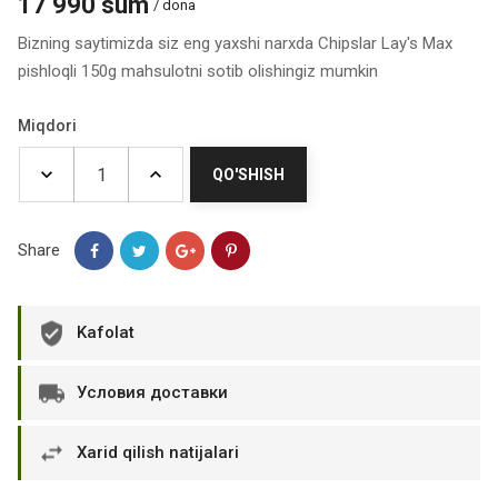
17 990 sum
/ dona
Bizning saytimizda siz eng yaxshi narxda Chipslar Lay's Max
pishloqli 150g mahsulotni sotib olishingiz mumkin
Miqdori
QO'SHISH
Share
Kafolat
Условия доставки
Xarid qilish natijalari