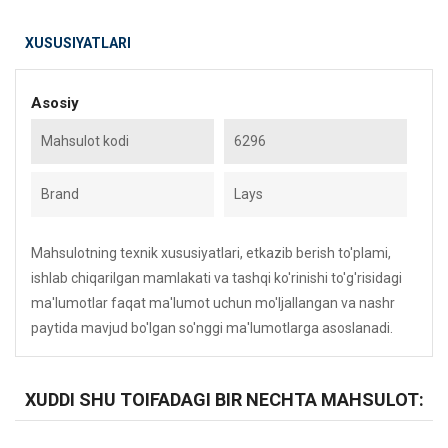
XUSUSIYATLARI
Asosiy
Mahsulot kodi
6296
Brand
Lays
Mahsulotning texnik xususiyatlari, etkazib berish to'plami,
ishlab chiqarilgan mamlakati va tashqi ko'rinishi to'g'risidagi
ma'lumotlar faqat ma'lumot uchun mo'ljallangan va nashr
paytida mavjud bo'lgan so'nggi ma'lumotlarga asoslanadi.
XUDDI SHU TOIFADAGI BIR NECHTA MAHSULOT: