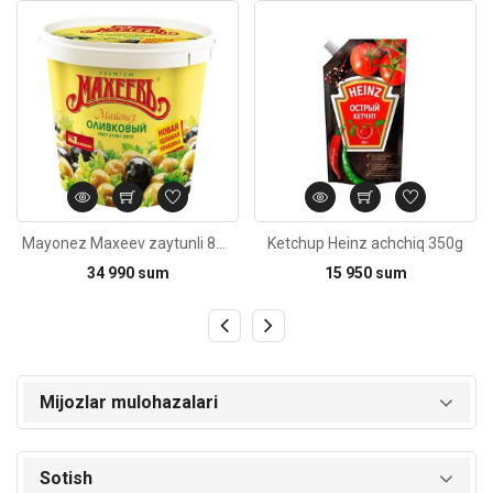
Kod: 4266
Kod: 236
Mayonez Maxeev zaytunli 800ml
Ketchup Heinz achchiq 350g
34 990 sum
15 950 sum
Mijozlar mulohazalari
Sotish