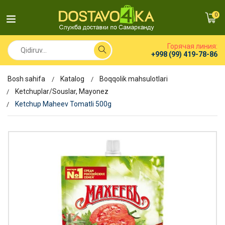
0
Горячая линия:
+998 (99) 419-78-86
Bosh sahifa
Katalog
Boqqolik mahsulotlari
Ketchuplar/Souslar, Mayonez
Ketchup Maheev Tomatli 500g