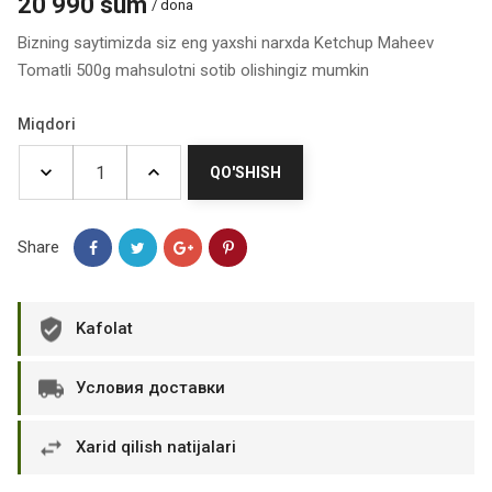
20 990 sum
/ dona
Bizning saytimizda siz eng yaxshi narxda Ketchup Maheev
Tomatli 500g mahsulotni sotib olishingiz mumkin
Miqdori
QO'SHISH
Share
Kafolat
Условия доставки
Xarid qilish natijalari