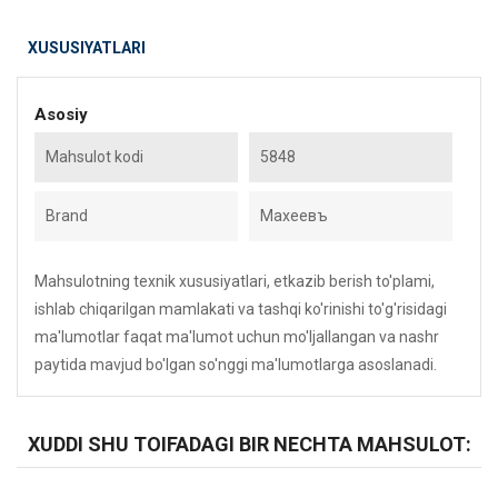
XUSUSIYATLARI
Asosiy
Mahsulot kodi
5848
Brand
Махеевъ
Mahsulotning texnik xususiyatlari, etkazib berish to'plami,
ishlab chiqarilgan mamlakati va tashqi ko'rinishi to'g'risidagi
ma'lumotlar faqat ma'lumot uchun mo'ljallangan va nashr
paytida mavjud bo'lgan so'nggi ma'lumotlarga asoslanadi.
XUDDI SHU TOIFADAGI BIR NECHTA MAHSULOT: