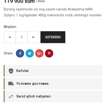
119 900 sum
/ dona
Bizning saytimizda siz eng yaxshi narxda Aralashma NAN
Optipro 1 tug'ilgandan 400g mahsulotni sotib olishingiz mumkin
Miqdori
QO'SHISH
Share
Kafolat
Условия доставки
Xarid qilish natijalari