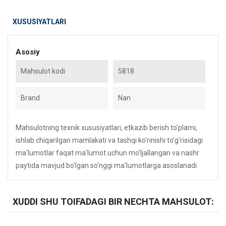
XUSUSIYATLARI
Asosiy
Mahsulot kodi
5818
Brand
Nan
Mahsulotning texnik xususiyatlari, etkazib berish to'plami,
ishlab chiqarilgan mamlakati va tashqi ko'rinishi to'g'risidagi
ma'lumotlar faqat ma'lumot uchun mo'ljallangan va nashr
paytida mavjud bo'lgan so'nggi ma'lumotlarga asoslanadi.
XUDDI SHU TOIFADAGI BIR NECHTA MAHSULOT: