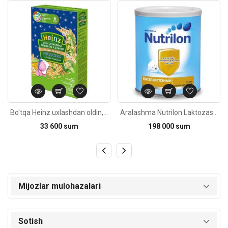
Kod: 2909
Kod: 5157
Bo'tqa Heinz uxlashdan oldin, sutsiz, ko'p donli, 3 ta donli, lipa va romashka bilan, 6oy 200g
Aralashma Nutrilon Laktozasiz tug'ilishidan 400g
33 600 sum
198 000 sum
Mijozlar mulohazalari
Sotish