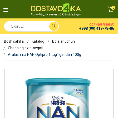
0
Горячая линия:
+998 (99) 419-78-86
Bosh sahifa
Katalog
Bolalar uchun
Chaqaloq oziq-ovqati
Aralashma NAN Optipro 1 tug'ilgandan 400g