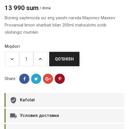
13 990 sum
/ dona
Bizning saytimizda siz eng yaxshi narxda Mayonez Maxeev
Provansal limon sharbati bilan 200ml mahsulotni sotib
olishingiz mumkin
Miqdori
QO'SHISH
Share
Kafolat
Условия доставки