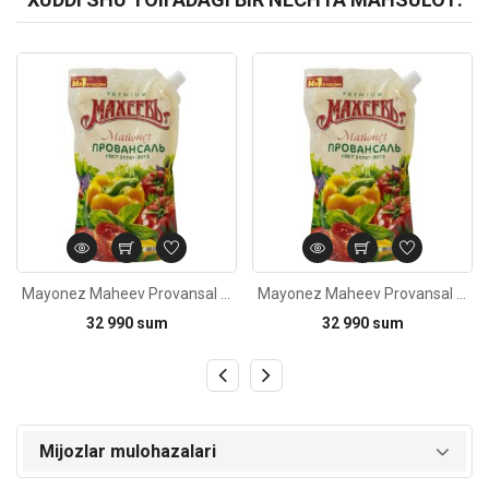
Kod: 873
Kod: 4384
Mayonez Maheev Provansal 820ml
Mayonez Maheev Provansal 820ml
32 990 sum
32 990 sum
Mijozlar mulohazalari