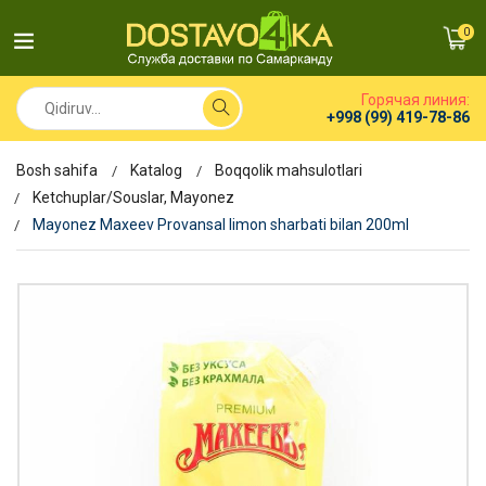
0
Горячая линия:
+998 (99) 419-78-86
Bosh sahifa
Katalog
Boqqolik mahsulotlari
Ketchuplar/Souslar, Mayonez
Mayonez Maxeev Provansal limon sharbati bilan 200ml