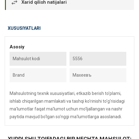
Xarid qilish natijalari
XUSUSIYATLARI
Asosiy
Mahsulot kodi
5556
Brand
Махеевъ
Mahsulotning texnik xususiyatlari, etkazib berish to'plami,
ishlab chiqarilgan mamlakati va tashqi ko'rinishi to'g'risidagi
ma'lumotlar faqat ma'lumot uchun mo'ljallangan va nashr
paytida mavjud bo'lgan so'nggi ma'lumotlarga asoslanadi.
XUDDI SHU TOIFADAGI BIR NECHTA MAHSULOT: