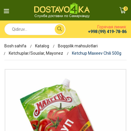
0
Горячая линия:
+998 (99) 419-78-86
Bosh sahifa
Katalog
Boqqolik mahsulotlari
Ketchuplar/Souslar, Mayonez
Ketchup Maxeev Chili 500g