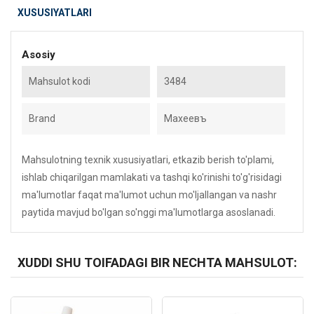
XUSUSIYATLARI
Asosiy
Mahsulot kodi
3484
Brand
Махеевъ
Mahsulotning texnik xususiyatlari, etkazib berish to'plami,
ishlab chiqarilgan mamlakati va tashqi ko'rinishi to'g'risidagi
ma'lumotlar faqat ma'lumot uchun mo'ljallangan va nashr
paytida mavjud bo'lgan so'nggi ma'lumotlarga asoslanadi.
XUDDI SHU TOIFADAGI BIR NECHTA MAHSULOT:
Kod: 6502
Kod: 4384