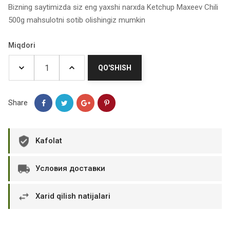
Bizning saytimizda siz eng yaxshi narxda Ketchup Maxeev Chili
500g mahsulotni sotib olishingiz mumkin
Miqdori
QO'SHISH
Share
Kafolat
Условия доставки
Xarid qilish natijalari