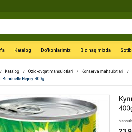
fa
Katalog
Do'konlarimiz
Biz haqimizda
Sotib
Katalog
Oziq-ovqat mahsulotlari
Konserva mahsulotlari
at Bonduelle Nejniy-400g
Купи
400
Mahsulo
23 