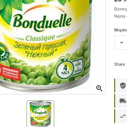
Biznin
Nejniy
Miqdo
Share

р П.
Ольга Кузяева
Ти
 в указанное
Лежу в больнице, сделала заказ, все
Вежливый и о
этаж без лифта,
привезли раньше назначенного
Оформляют з
и. Всё хорошо
времени. Курьер Анвар, спасибо ему!
максимально 
е и вкусное.
и овощи. М
доволен. Б