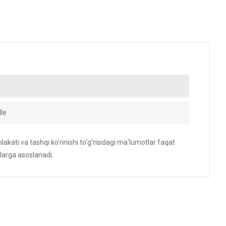
le
akati va tashqi ko'rinishi to'g'risidagi ma'lumotlar faqat
larga asoslanadi.