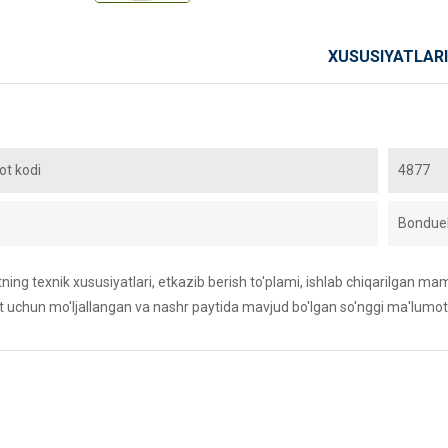
XUSUSIYATLARI
t kodi
4877
Bonduel
ing texnik xususiyatlari, etkazib berish to'plami, ishlab chiqarilgan maml
 uchun mo'ljallangan va nashr paytida mavjud bo'lgan so'nggi ma'lumot