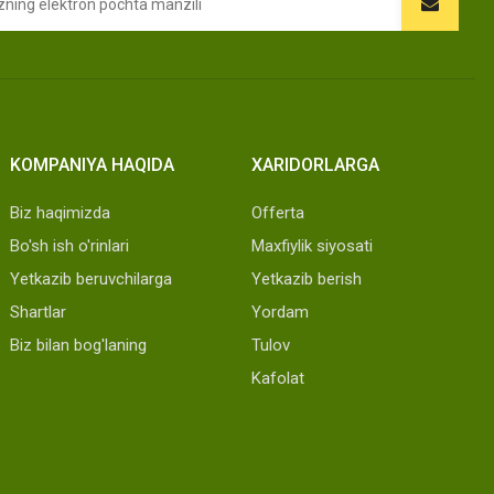
KOMPANIYA HAQIDA
XARIDORLARGA
Biz haqimizda
Offerta
Bo'sh ish o'rinlari
Maxfiylik siyosati
Yetkazib beruvchilarga
Yetkazib berish
Shartlar
Yordam
Biz bilan bog'laning
Tulov
Kafolat