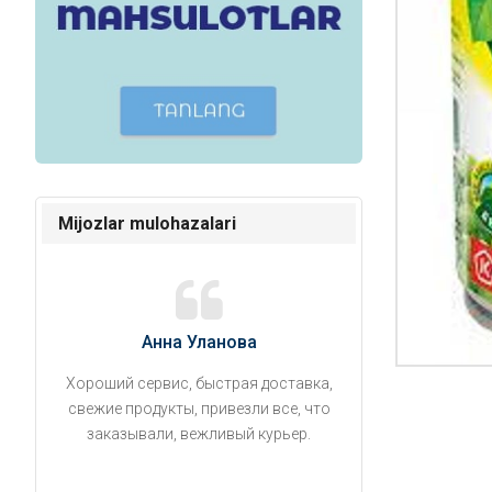
Mijozlar mulohazalari
Анна Уланова
Александ
Хороший сервис, быстрая доставка,
Продукты привезли
свежие продукты, привезли все, что
время. Занесли на 5 
заказывали, вежливый курьер.
аккуратно поставил
упаковано, свеже