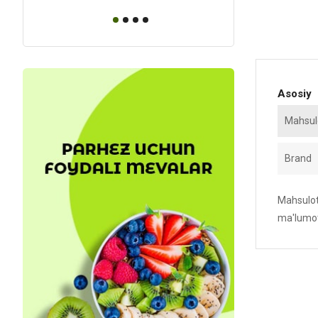
Asosiy
Mahsulo
Brand
Mahsulotn
ma'lumot