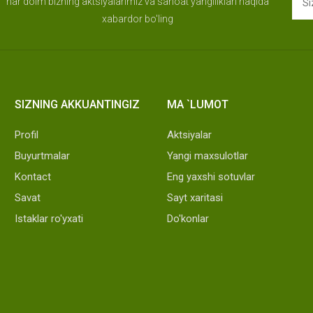
har doim bizning aktsiyalarimiz va sanoat yangiliklari haqida
xabardor bo'ling
SIZNING AKKUANTINGIZ
MA `LUMOT
Profil
Aktsiyalar
Buyurtmalar
Yangi maxsulotlar
Kontact
Eng yaxshi sotuvlar
Savat
Sayt xaritasi
Istaklar ro'yxati
Do'konlar