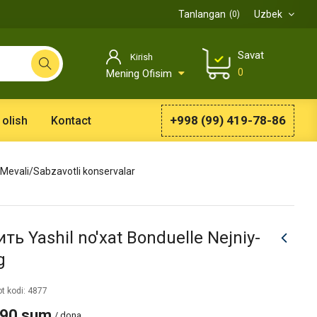
Tanlangan
Uzbek
0
Savat
Kirish
0
Mening Ofisim
+998 (99) 419-78-86
 olish
Kontact
Mevali/Sabzavotli konservalar
ть Yashil no'xat Bonduelle Nejniy-
g
t kodi: 4877
990 sum
/ dona