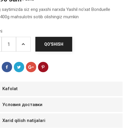
g saytimizda siz eng yaxshi narxda Yashil no'xat Bonduelle
-400g mahsulotni sotib olishingiz mumkin
ri
QO'SHISH
Kafolat
мур B.Д.
тзывчивый персонал.
Условия доставки
аказ и доставляют
быстро. Покупал мясо
Xarid qilish natijalari
ясо свежее. Очень
уду покупать ещё.