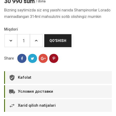
30 990 sum
/ dona
Bizning saytimizda siz eng yaxshi narxda Shampinonlar Lorado
marinadlangan 314ml mahsulotni sotib olishingiz mumkin
Miqdori
QO'SHISH
Share
Kafolat
Условия доставки
Xarid qilish natijalari