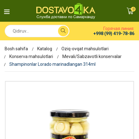
0
Горячая линия:
+998 (99) 419-78-86
Bosh sahifa
Katalog
Oziq-ovqat mahsulotlari
Konserva mahsulotlari
Mevali/Sabzavotli konservalar
Shampinonlar Lorado marinadlangan 314ml