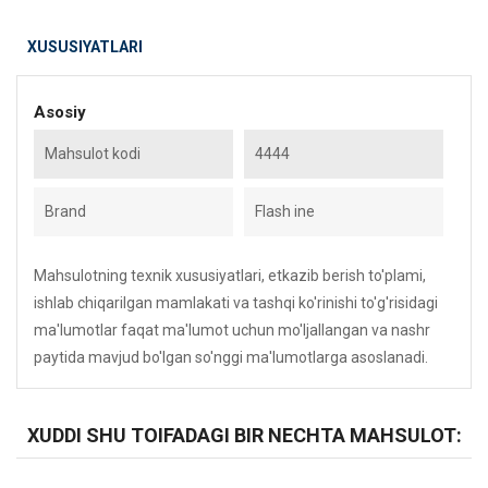
XUSUSIYATLARI
Asosiy
Mahsulot kodi
4444
Brand
Flash ine
Mahsulotning texnik xususiyatlari, etkazib berish to'plami,
ishlab chiqarilgan mamlakati va tashqi ko'rinishi to'g'risidagi
ma'lumotlar faqat ma'lumot uchun mo'ljallangan va nashr
paytida mavjud bo'lgan so'nggi ma'lumotlarga asoslanadi.
XUDDI SHU TOIFADAGI BIR NECHTA MAHSULOT: