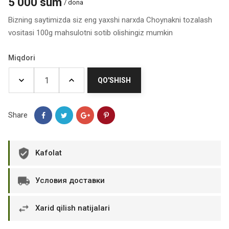
5 000 sum
/ dona
Bizning saytimizda siz eng yaxshi narxda Choynakni tozalash
vositasi 100g mahsulotni sotib olishingiz mumkin
Miqdori
QO'SHISH
Share
Kafolat
Условия доставки
Xarid qilish natijalari