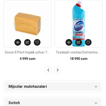
Kod: 4569
Kod: 2158
Sovun Effect hojalik uchun 72% 250g
Tozalash vositasi Domestos Svejest Atlantiki universal 500 ml
4 999 sum
18 990 sum
Mijozlar mulohazalari
Sotish