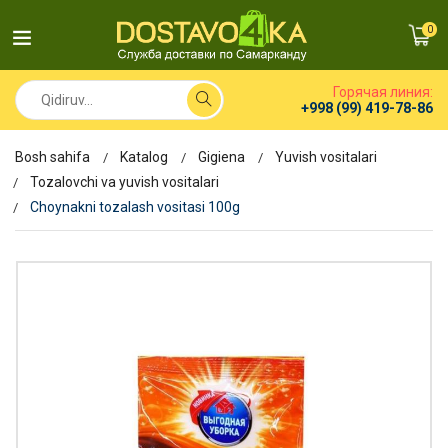
0
Горячая линия:
+998 (99) 419-78-86
Bosh sahifa
Katalog
Gigiena
Yuvish vositalari
Tozalovchi va yuvish vositalari
Choynakni tozalash vositasi 100g