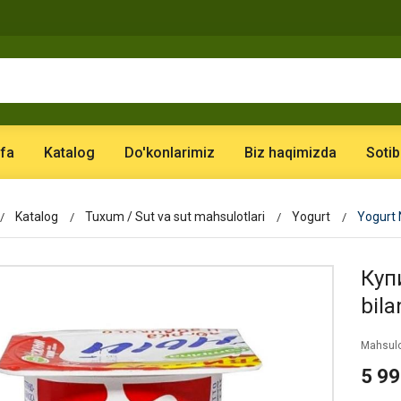
fa
Katalog
Do'konlarimiz
Biz haqimizda
Sotib
Katalog
Tuxum / Sut va sut mahsulotlari
Yogurt
Yogurt N
Купи
bila
Mahsulo
5 9