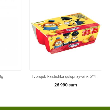
Kod: 4165
0g
Tvorojok Rastishka qulupnay-o'rik 6*45g
26 990 sum