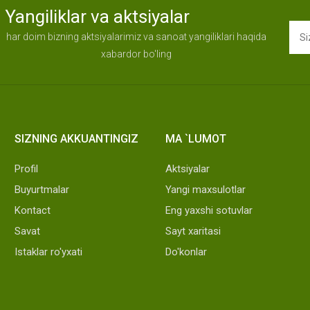
Yangiliklar va aktsiyalar
har doim bizning aktsiyalarimiz va sanoat yangiliklari haqida
xabardor bo'ling
SIZNING AKKUANTINGIZ
MA `LUMOT
Profil
Aktsiyalar
Buyurtmalar
Yangi maxsulotlar
Kontact
Eng yaxshi sotuvlar
Savat
Sayt xaritasi
Istaklar ro'yxati
Do'konlar