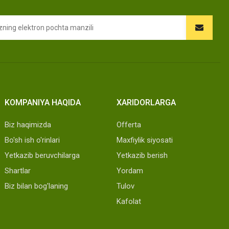
KOMPANIYA HAQIDA
XARIDORLARGA
Biz haqimizda
Offerta
Bo'sh ish o'rinlari
Maxfiylik siyosati
Yetkazib beruvchilarga
Yetkazib berish
Shartlar
Yordam
Biz bilan bog'laning
Tulov
Kafolat