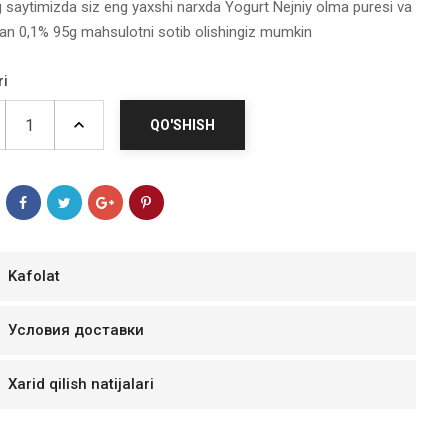
g saytimizda siz eng yaxshi narxda Yogurt Nejniy olma puresi va
bilan 0,1% 95g mahsulotni sotib olishingiz mumkin
ri
QO'SHISH
Kafolat
мур B.Д.
Условия доставки
тзывчивый персонал.
аказ и доставляют
Xarid qilish natijalari
быстро. Покупал мясо
ясо свежее. Очень
уду покупать ещё.