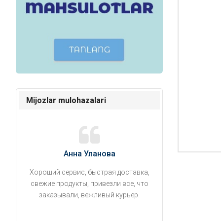
Mijozlar mulohazalari
Анна Уланова
Александ
Хороший сервис, быстрая доставка,
Продукты привезли
свежие продукты, привезли все, что
время. Занесли на 5 
заказывали, вежливый курьер.
аккуратно поставил
упаковано, свеже