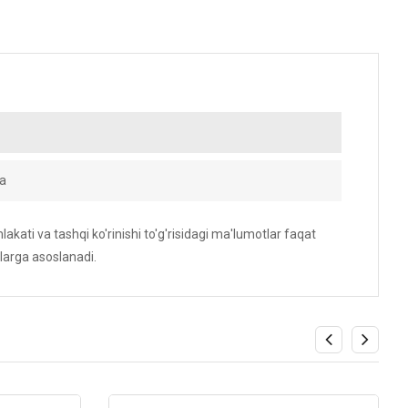
a
akati va tashqi ko'rinishi to'g'risidagi ma'lumotlar faqat
larga asoslanadi.