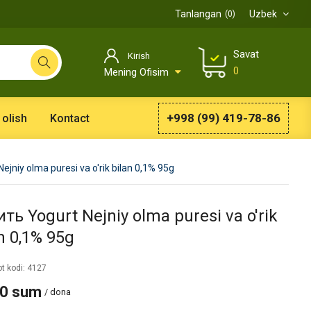
Tanlangan
Uzbek
0
Savat
Kirish
0
Mening Ofisim
+998 (99) 419-78-86
 olish
Kontact
ejniy olma puresi va o'rik bilan 0,1% 95g
ть Yogurt Nejniy olma puresi va o'rik
n 0,1% 95g
t kodi: 4127
90 sum
/ dona