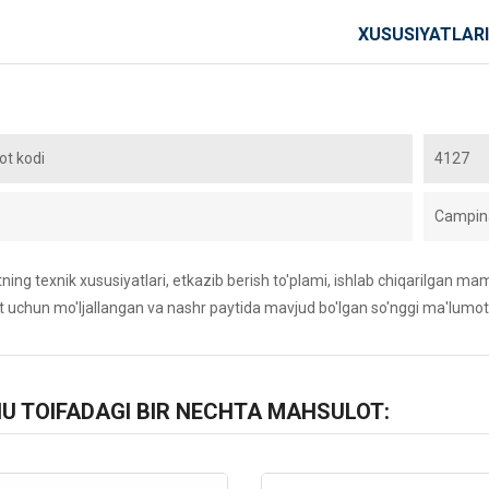
XUSUSIYATLARI
t kodi
4127
Campin
ing texnik xususiyatlari, etkazib berish to'plami, ishlab chiqarilgan maml
 uchun mo'ljallangan va nashr paytida mavjud bo'lgan so'nggi ma'lumot
HU TOIFADAGI BIR NECHTA MAHSULOT: