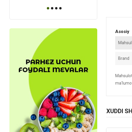
Asosiy
Mahsulo
Brand
Mahsulotn
ma'lumot
XUDDI S