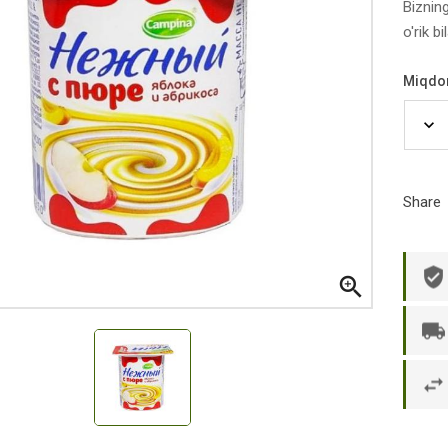
Biznin
o'rik 
Miqdo
Share

р П.
Ольга Кузяева
Ти
 в указанное
Лежу в больнице, сделала заказ, все
Вежливый и о
этаж без лифта,
привезли раньше назначенного
Оформляют з
и. Всё хорошо
времени. Курьер Анвар, спасибо ему!
максимально 
е и вкусное.
и овощи. М
доволен. Б