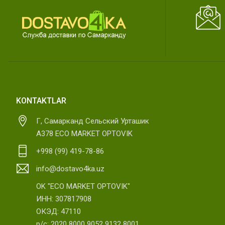
KONTAKTLAR
Г, Самарканд Сельский Урташик
А378 ECO MARKET OPTOVIK
+998 (99) 419-78-86
info@dostavo4ka.uz
OK "ECO MARKET OPTOVIK"
ИНН: 307817908
ОКЭД: 47110
р/с: 2020 8000 9052 9132 8001