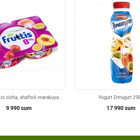
30
Kod: 4535
Yogurt Fruttis olcha, shaftoli-marakuya 8%115g
Yogurt Ermigurt 29
9 990 sum
17 990 sum