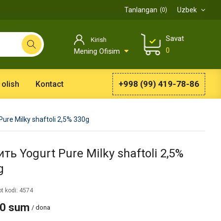
Tanlangan
Uzbek
0
Savat
Kirish
0
Mening Ofisim
+998 (99) 419-78-86
 olish
Kontact
Pure Milky shaftoli 2,5% 330g
ть Yogurt Pure Milky shaftoli 2,5%
g
t kodi: 4574
00 sum
/ dona