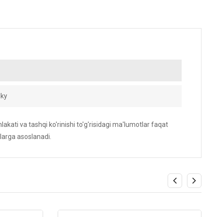
lky
akati va tashqi ko'rinishi to'g'risidagi ma'lumotlar faqat
larga asoslanadi.