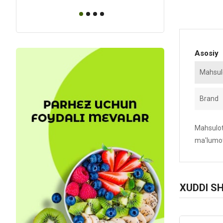
Asosiy
Mahsulo
Brand
Mahsulotn
ma'lumot
XUDDI S