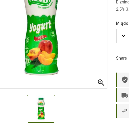
Biznin
2,5% 3
Miqdo
Share

р П.
Ольга Кузяева
Ти
 в указанное
Лежу в больнице, сделала заказ, все
Вежливый и о
этаж без лифта,
привезли раньше назначенного
Оформляют з
и. Всё хорошо
времени. Курьер Анвар, спасибо ему!
максимально 
е и вкусное.
и овощи. М
доволен. Б