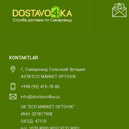
KONTAKTLAR
Г, Самарканд Сельский Урташик
А378 ECO MARKET OPTOVIK
+998 (99) 419-78-86
info@dostavo4ka.uz
OK "ECO MARKET OPTOVIK"
ИНН: 307817908
ОКЭД: 47110
р/с: 2020 8000 9052 9132 8001