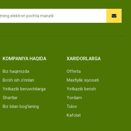
KOMPANIYA HAQIDA
XARIDORLARGA
Biz haqimizda
Offerta
Bo'sh ish o'rinlari
Maxfiylik siyosati
Yetkazib beruvchilarga
Yetkazib berish
Shartlar
Yordam
Biz bilan bog'laning
Tulov
Kafolat