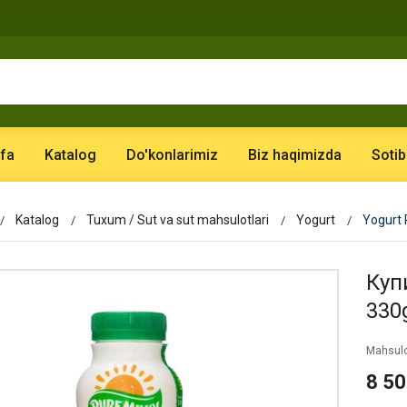
fa
Katalog
Do'konlarimiz
Biz haqimizda
Sotib
Katalog
Tuxum / Sut va sut mahsulotlari
Yogurt
Yogurt 
Купи
330
Mahsulo
8 5