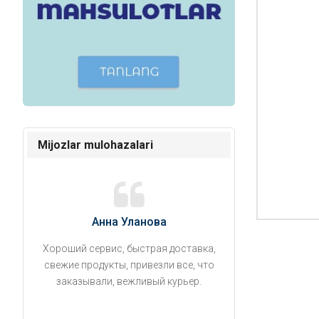
Mijozlar mulohazalari
Анна Уланова
Александ
Хороший сервис, быстрая доставка,
Продукты привезли
свежие продукты, привезли все, что
время. Занесли на 5 
заказывали, вежливый курьер.
аккуратно поставил
упаковано, свеже