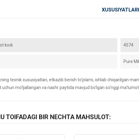
XUSUSIYATLARI
t kodi
4574
Pure Mi
ing texnik xususiyatlari, etkazib berish to'plami, ishlab chiqarilgan maml
 uchun mo'ljallangan va nashr paytida mavjud bo'lgan so'nggi ma'lumot
HU TOIFADAGI BIR NECHTA MAHSULOT: