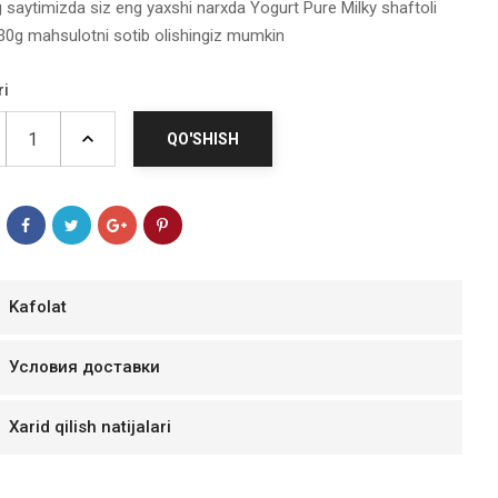
g saytimizda siz eng yaxshi narxda Yogurt Pure Milky shaftoli
30g mahsulotni sotib olishingiz mumkin
ri
QO'SHISH
Kafolat
мур B.Д.
Условия доставки
тзывчивый персонал.
аказ и доставляют
Xarid qilish natijalari
быстро. Покупал мясо
ясо свежее. Очень
уду покупать ещё.