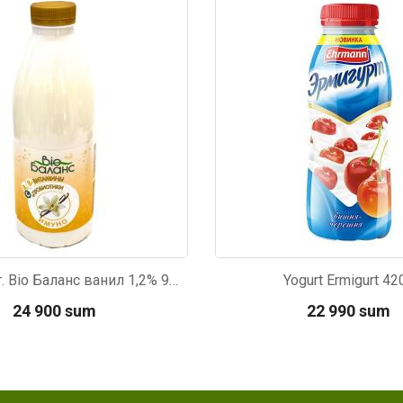
31
Kod: 4717
Йогурт пит. Bio Баланс ванил 1,2% 900г
Yogurt Ermigurt 42
24 900 sum
22 990 sum