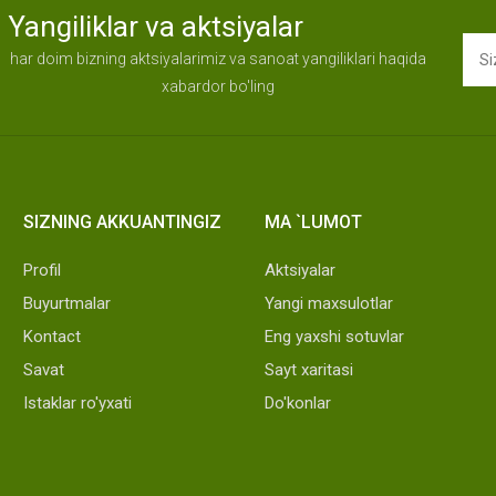
Yangiliklar va aktsiyalar
har doim bizning aktsiyalarimiz va sanoat yangiliklari haqida
xabardor bo'ling
SIZNING AKKUANTINGIZ
MA `LUMOT
Profil
Aktsiyalar
Buyurtmalar
Yangi maxsulotlar
Kontact
Eng yaxshi sotuvlar
Savat
Sayt xaritasi
Istaklar ro'yxati
Do'konlar