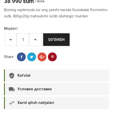
38 990 sum
/ dona
Bizning saytimizda siz eng yaxshi narxda Sosiskalar Rozmetov
sutli, 400g±20g mahsulotni sotib olishingiz mumkin
Miqdori
QO'SHISH
Share
Kafolat
Условия доставки
Xarid qilish natijalari