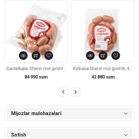
Kod: 272
Kod: 691
Sardelkalar Sherin mol go'shtli, 700g±20g
Kolbasa Sherin mol go'shtli, 400g±20g
84 990 sum
42 880 sum
Mijozlar mulohazalari
Sotish