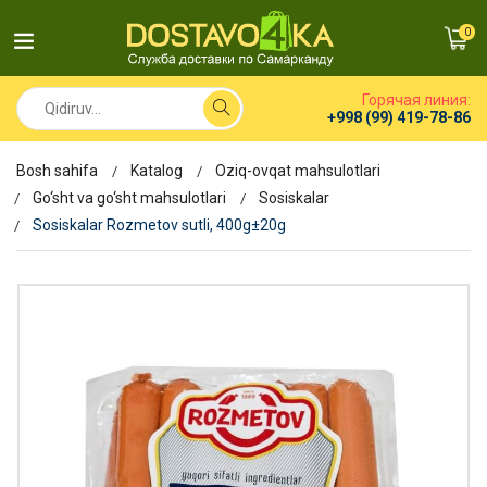
0
Горячая линия:
+998 (99) 419-78-86
Bosh sahifa
Katalog
Oziq-ovqat mahsulotlari
Go‘sht va go‘sht mahsulotlari
Sosiskalar
Sosiskalar Rozmetov sutli, 400g±20g