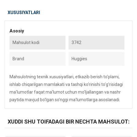
XUSUSIYATLARI
Asosiy
Mahsulot kodi
3742
Brand
Huggies
Mahsulotning texnik xususiyatlari, etkazib berish to'plami,
ishlab chiqarilgan mamlakati va tashqi ko'rinishi to'g'risidagi
ma'lumotlar faqat ma'lumot uchun mo'ljallangan va nashr
paytida mavjud bo'lgan so'nggi ma'lumotlarga asoslanadi.
XUDDI SHU TOIFADAGI BIR NECHTA MAHSULOT: