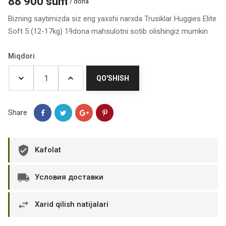
88 900 sum
/ dona
Bizning saytimizda siz eng yaxshi narxda Trusiklar Huggies Elite
Soft 5 (12-17kg) 19dona mahsulotni sotib olishingiz mumkin
Miqdori
QO'SHISH
Share
Kafolat
Условия доставки
Xarid qilish natijalari