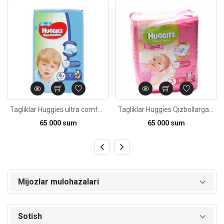
Kod: 6163
Kod: 20
Tagliklar Huggies ultra comfort Faqat og'il bollar uchun 4+ (10-16kg) 17dona
Tagliklar Huggies Qizbollarga №3 (5-9kg) 21dona
65 000 sum
65 000 sum
Mijozlar mulohazalari
Sotish