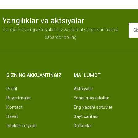
Yangiliklar va aktsiyalar
har doim bizning aktsiyalarimiz va sanoat yangiliklari haqida
xabardor bo'ling
SIZNING AKKUANTINGIZ
MA `LUMOT
Profil
Aktsiyalar
Buyurtmalar
Yangi maxsulotlar
Kontact
Eng yaxshi sotuvlar
Savat
Sayt xaritasi
Istaklar ro'yxati
Do'konlar