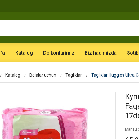
fa
Katalog
Do'konlarimiz
Biz haqimizda
Sotib
Katalog
Bolalar uchun
Tagliklar
Tagliklar Huggies Ultra
Купи
Faqa
17d
Mahsulo