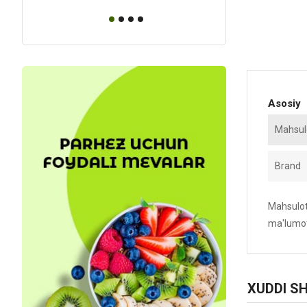
Asosiy
Mahsulo
Brand
Mahsulotn
ma'lumot
XUDDI S