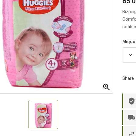
65 
Biznin
Comfor
sotib 
Miqdo
Share

р П.
Ольга Кузяева
Ти
 в указанное
Лежу в больнице, сделала заказ, все
Вежливый и о
этаж без лифта,
привезли раньше назначенного
Оформляют з
и. Всё хорошо
времени. Курьер Анвар, спасибо ему!
максимально 
е и вкусное.
и овощи. М
доволен. Б