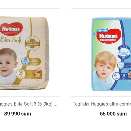
74
Kod: 507
Tagliklar Huggies Elite Soft 3 (5-9kg) 21dona
89 990 sum
65 000 sum