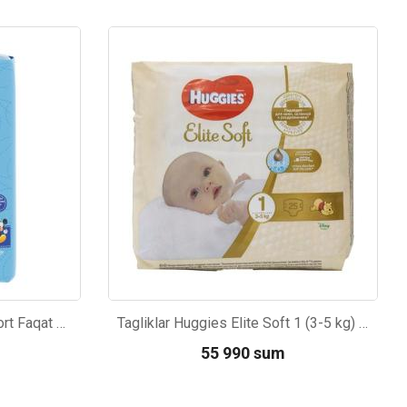
Kod: 280
Tagliklar Huggies ultra comfort Faqat og'il bollar uchun 4+ (10-16kg) 17dona
Tagliklar Huggies Elite Soft 1 (3-5 kg) 20dona
55 990 sum