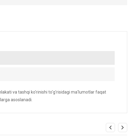
s
akati va tashqi ko'rinishi to'g'risidagi ma'lumotlar faqat
larga asoslanadi.