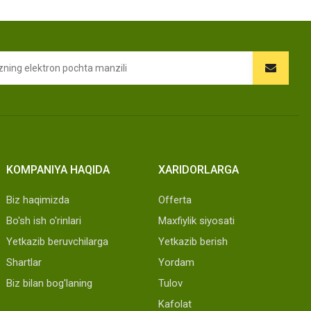
KOMPANIYA HAQIDA
XARIDORLARGA
Biz haqimizda
Offerta
Bo'sh ish o'rinlari
Maxfiylik siyosati
Yetkazib beruvchilarga
Yetkazib berish
Shartlar
Yordam
Biz bilan bog'laning
Tulov
Kafolat