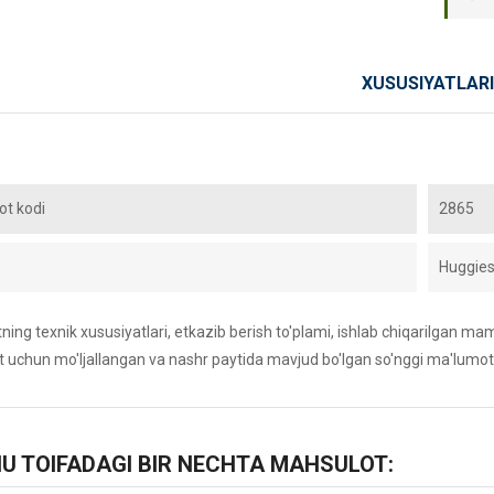
XUSUSIYATLARI
t kodi
2865
Huggie
ing texnik xususiyatlari, etkazib berish to'plami, ishlab chiqarilgan maml
 uchun mo'ljallangan va nashr paytida mavjud bo'lgan so'nggi ma'lumot
HU TOIFADAGI BIR NECHTA MAHSULOT: