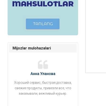
Mijozlar mulohazalari
Анна Уланова
Александ
Хороший сервис, быстрая доставка,
Продукты привезли
свежие продукты, привезли все, что
время. Занесли на 5 
заказывали, вежливый курьер.
аккуратно поставил
упаковано, свеже