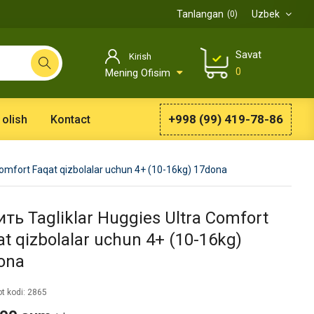
Tanlangan
Uzbek
0
Savat
Kirish
0
Mening Ofisim
+998 (99) 419-78-86
 olish
Kontact
 Comfort Faqat qizbolalar uchun 4+ (10-16kg) 17dona
ть Tagliklar Huggies Ultra Comfort
t qizbolalar uchun 4+ (10-16kg)
ona
t kodi: 2865