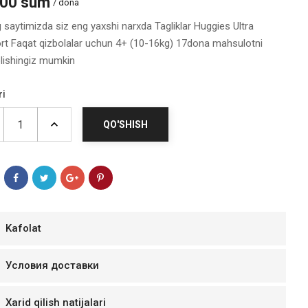
000 sum
/ dona
g saytimizda siz eng yaxshi narxda Tagliklar Huggies Ultra
t Faqat qizbolalar uchun 4+ (10-16kg) 17dona mahsulotni
olishingiz mumkin
ri
QO'SHISH
мур B.Д.
Kafolat
тзывчивый персонал.
аказ и доставляют
Условия доставки
быстро. Покупал мясо
ясо свежее. Очень
Xarid qilish natijalari
уду покупать ещё.