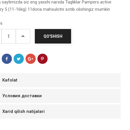
g saytimizda siz eng yaxshi narxda Tagliklar Pampers active
ry 5 (11-16kg) 11dona mahsulotni sotib olishingiz mumkin
ri
QO'SHISH
Kafolat
мур B.Д.
Условия доставки
тзывчивый персонал.
аказ и доставляют
Xarid qilish natijalari
быстро. Покупал мясо
ясо свежее. Очень
уду покупать ещё.