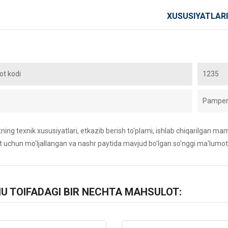
XUSUSIYATLARI
t kodi
1235
Pamper
ing texnik xususiyatlari, etkazib berish to'plami, ishlab chiqarilgan maml
 uchun mo'ljallangan va nashr paytida mavjud bo'lgan so'nggi ma'lumot
HU TOIFADAGI BIR NECHTA MAHSULOT: