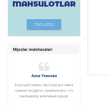
Mijozlar mulohazalari
Анна Уланова
Александ
Хороший сервис, быстрая доставка,
Продукты привезли
свежие продукты, привезли все, что
время. Занесли на 5 
заказывали, вежливый курьер.
аккуратно поставил
упаковано, свеже