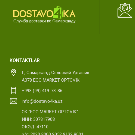
KONTAKTLAR
Г, Самарканд Сельский Урташик
А378 ECO MARKET OPTOVIK
+998 (99) 419-78-86
info@dostavo4ka.uz
OK "ECO MARKET OPTOVIK"
ИНН: 307817908
ОКЭД: 47110
р/с: 2020 8000 9052 9132 8001