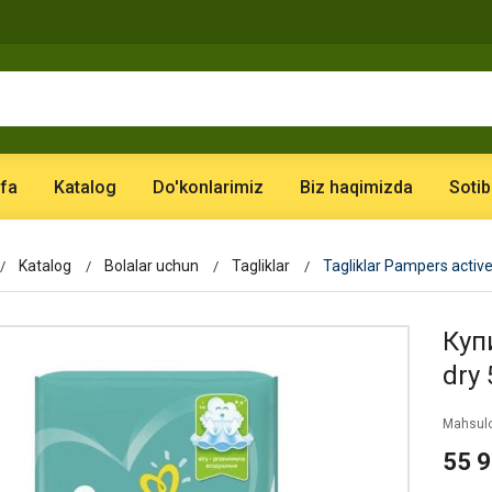
fa
Katalog
Do'konlarimiz
Biz haqimizda
Sotib
Katalog
Bolalar uchun
Tagliklar
Tagliklar Pampers activ
Купи
dry
Mahsulo
55 