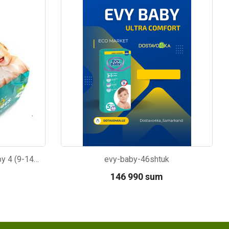
Kod: 267
Tagliklar Pampers active baby 4 (9-14kg) 12dona
evy-baby-46shtuk
146 990 sum