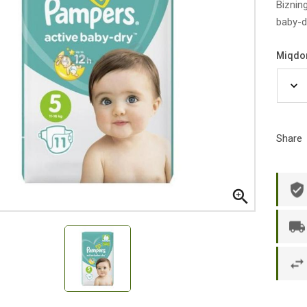
Biznin
baby-d
Miqdo
Share

р П.
Ольга Кузяева
Ти
 в указанное
Лежу в больнице, сделала заказ, все
Вежливый и о
этаж без лифта,
привезли раньше назначенного
Оформляют з
и. Всё хорошо
времени. Курьер Анвар, спасибо ему!
максимально 
е и вкусное.
и овощи. М
доволен. Б