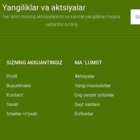
Yangiliklar va aktsiyalar
har doim bizning aktsiyalarimiz va sanoat yangiliklari haqida
xabardor bo'ling
SIZNING AKKUANTINGIZ
MA `LUMOT
Profil
Aktsiyalar
Buyurtmalar
Yangi maxsulotlar
Kontact
Eng yaxshi sotuvlar
Savat
Sayt xaritasi
Istaklar ro'yxati
Do'konlar