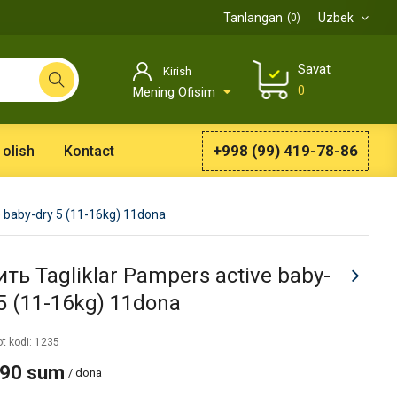
Tanlangan
Uzbek
0
Savat
Kirish
0
Mening Ofisim
+998 (99) 419-78-86
 olish
Kontact
e baby-dry 5 (11-16kg) 11dona
ть Tagliklar Pampers active baby-
 5 (11-16kg) 11dona
t kodi: 1235
990 sum
/ dona