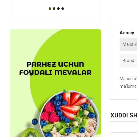
Asosiy
Mahsulo
Brand
Mahsulotn
ma'lumot
XUDDI S