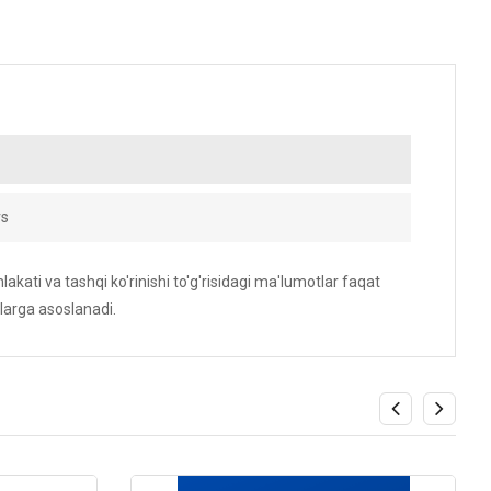
s
akati va tashqi ko'rinishi to'g'risidagi ma'lumotlar faqat
larga asoslanadi.