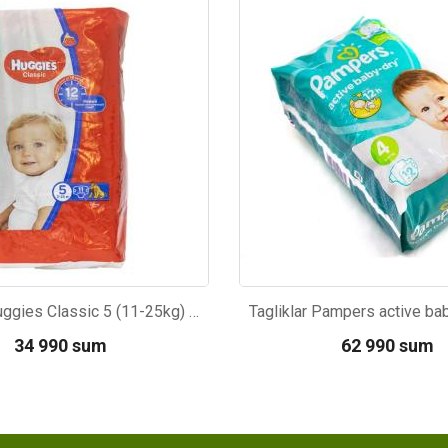
11
Kod: 6471
Tagliklar Huggies Classic 5 (11-25kg) 11dona
34 990 sum
62 990 sum