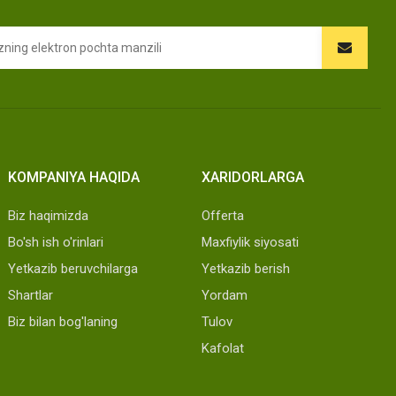
KOMPANIYA HAQIDA
XARIDORLARGA
Biz haqimizda
Offerta
Bo'sh ish o'rinlari
Maxfiylik siyosati
Yetkazib beruvchilarga
Yetkazib berish
Shartlar
Yordam
Biz bilan bog'laning
Tulov
Kafolat