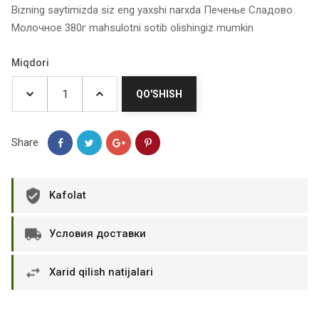
Bizning saytimizda siz eng yaxshi narxda Печенье Сладово
Молочное 380г mahsulotni sotib olishingiz mumkin
Miqdori
QO'SHISH
Share
Kafolat
Условия доставки
Xarid qilish natijalari