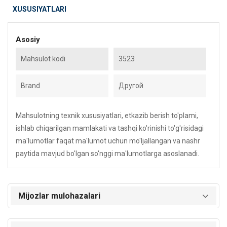
XUSUSIYATLARI
Asosiy
Mahsulot kodi
3523
Brand
Другой
Mahsulotning texnik xususiyatlari, etkazib berish to'plami,
ishlab chiqarilgan mamlakati va tashqi ko'rinishi to'g'risidagi
ma'lumotlar faqat ma'lumot uchun mo'ljallangan va nashr
paytida mavjud bo'lgan so'nggi ma'lumotlarga asoslanadi.
Mijozlar mulohazalari