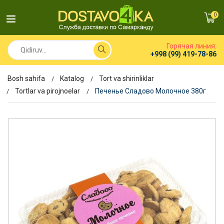
0
Горячая линия:
+998 (99) 419-78-86
Bosh sahifa
Katalog
Tort va shirinliklar
Tortlar va pirojnoelar
Печенье Сладово Молочное 380г