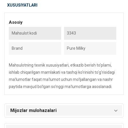
XUSUSIYATLARI
Asosiy
Mahsulot kodi
3343
Brand
Pure Milky
Mahsulotning texnik xususiyatlari, etkazib berish to'plami,
ishlab chiqarilgan mamlakati va tashqi ko'rinishi to'g'risidagi
ma'lumotlar faqat ma'lumot uchun mo'ljallangan va nashr
paytida mavjud bo'lgan so'nggi ma'lumotlarga asoslanadi.
Mijozlar mulohazalari