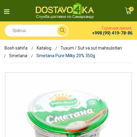
0
Горячая линия:
+998 (99) 419-78-86
Bosh sahifa
Katalog
Tuxum / Sut va sut mahsulotlari
Smetana
Smetana Pure Milky 20% 350g