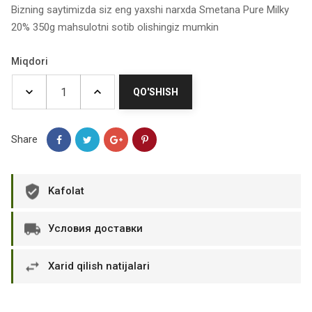
Bizning saytimizda siz eng yaxshi narxda Smetana Pure Milky
20% 350g mahsulotni sotib olishingiz mumkin
Miqdori
QO'SHISH
Share
Kafolat
Условия доставки
Xarid qilish natijalari