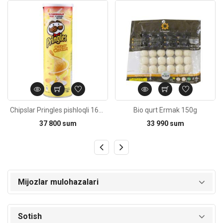
Kod: 2211
Kod: 2937
Chipslar Pringles pishloqli 165g
Bio qurt Ermak 150g
37 800 sum
33 990 sum
Mijozlar mulohazalari
Sotish