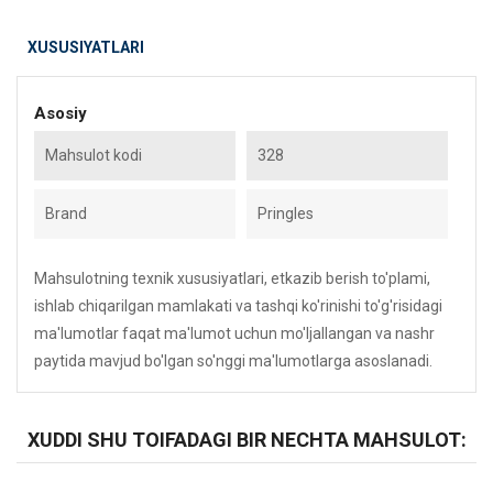
XUSUSIYATLARI
Asosiy
Mahsulot kodi
328
Brand
Pringles
Mahsulotning texnik xususiyatlari, etkazib berish to'plami,
ishlab chiqarilgan mamlakati va tashqi ko'rinishi to'g'risidagi
ma'lumotlar faqat ma'lumot uchun mo'ljallangan va nashr
paytida mavjud bo'lgan so'nggi ma'lumotlarga asoslanadi.
XUDDI SHU TOIFADAGI BIR NECHTA MAHSULOT: