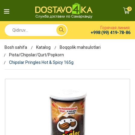
0
Горячая линия:
+998 (99) 419-78-86
Bosh sahifa
Katalog
Boqqolik mahsulotlari
Pista/Chipslar/Qurt/Popkorn
Chipslar Pringles Hot & Spicy 165g