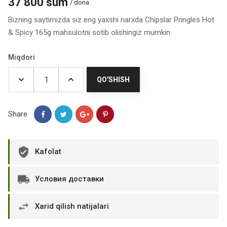
37 800 sum
/ dona
Bizning saytimizda siz eng yaxshi narxda Chipslar Pringles Hot
& Spicy 165g mahsulotni sotib olishingiz mumkin
Miqdori
QO'SHISH
Share
Kafolat
Условия доставки
Xarid qilish natijalari