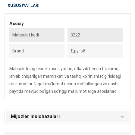
XUSUSIYATLARI
Asosiy
Mahsulot kodi
3222
Brand
Другой
Mahsulotning texnik xususiyatlari, etkazib berish to'plami,
ishlab chiqarilgan mamlakati va tashqi ko'rinishi to'g'risidagi
ma'lumotlar faqat ma'lumot uchun mo'ljallangan va nashr
paytida mavjud bo'lgan so'nggi ma'lumotlarga asoslanadi.
Mijozlar mulohazalari