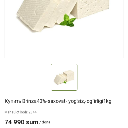
Купить Brinza40%-saxovat- yog’siz,-og`irligi1kg
Mahsulot kodi: 2844
74 990 sum
/ dona