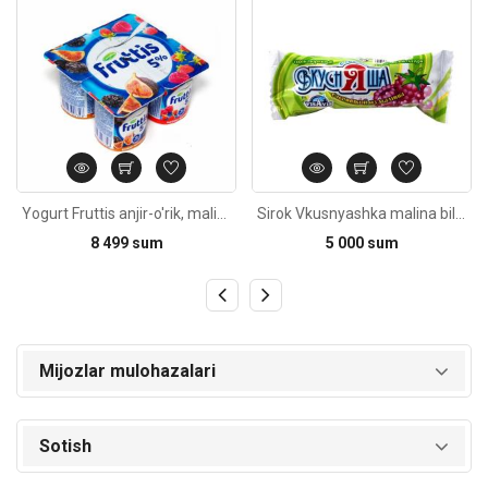
Yogurt Fruttis anjir-o'rik, malina-qulupnay 5% 115g
Sirok Vkusnyashka malina bilan 45g
8 499 sum
5 000 sum
Mijozlar mulohazalari
Sotish