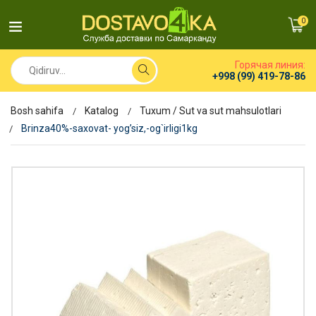
0
Горячая линия:
+998 (99) 419-78-86
Bosh sahifa
Katalog
Tuxum / Sut va sut mahsulotlari
Brinza40%-saxovat- yog’siz,-og`irligi1kg