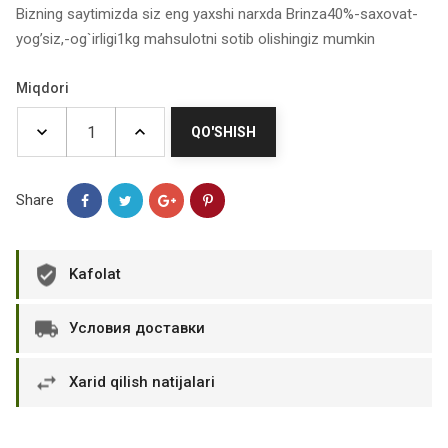
Bizning saytimizda siz eng yaxshi narxda Brinza40%-saxovat-
yog’siz,-og`irligi1kg mahsulotni sotib olishingiz mumkin
Miqdori
QO'SHISH
Share
Kafolat
Условия доставки
Xarid qilish natijalari