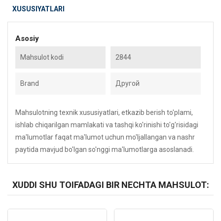
XUSUSIYATLARI
Asosiy
Mahsulot kodi
2844
Brand
Другой
Mahsulotning texnik xususiyatlari, etkazib berish to'plami,
ishlab chiqarilgan mamlakati va tashqi ko'rinishi to'g'risidagi
ma'lumotlar faqat ma'lumot uchun mo'ljallangan va nashr
paytida mavjud bo'lgan so'nggi ma'lumotlarga asoslanadi.
XUDDI SHU TOIFADAGI BIR NECHTA MAHSULOT:
Kod: 6017
Kod: 4756