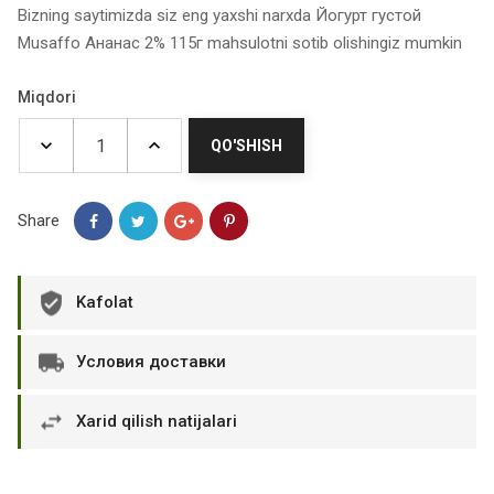
Bizning saytimizda siz eng yaxshi narxda Йогурт густой
Musaffo Ананас 2% 115г mahsulotni sotib olishingiz mumkin
Miqdori
QO'SHISH
Share
Kafolat
Условия доставки
Xarid qilish natijalari