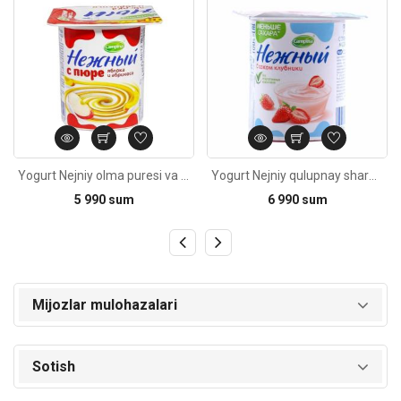
Yogurt Nejniy olma puresi va o'rik bilan 0,1% 95g
Yogurt Nejniy qulupnay sharbati bilan 1,2% 100g
5 990 sum
6 990 sum
Mijozlar mulohazalari
Sotish