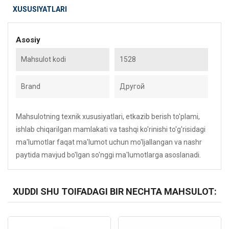
XUSUSIYATLARI
Asosiy
Mahsulot kodi
1528
Brand
Другой
Mahsulotning texnik xususiyatlari, etkazib berish to'plami,
ishlab chiqarilgan mamlakati va tashqi ko'rinishi to'g'risidagi
ma'lumotlar faqat ma'lumot uchun mo'ljallangan va nashr
paytida mavjud bo'lgan so'nggi ma'lumotlarga asoslanadi.
XUDDI SHU TOIFADAGI BIR NECHTA MAHSULOT:
Kod: 1072
Kod: 3007