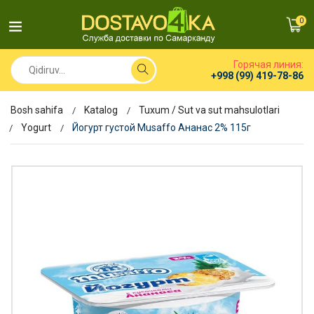
0
Горячая линия:
+998 (99) 419-78-86
Bosh sahifa
Katalog
Tuxum / Sut va sut mahsulotlari
Yogurt
Йогурт густой Musaffo Ананас 2% 115г