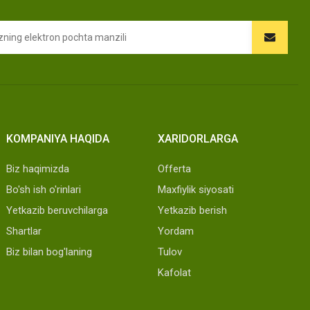
KOMPANIYA HAQIDA
XARIDORLARGA
Biz haqimizda
Offerta
Bo'sh ish o'rinlari
Maxfiylik siyosati
Yetkazib beruvchilarga
Yetkazib berish
Shartlar
Yordam
Biz bilan bog'laning
Tulov
Kafolat