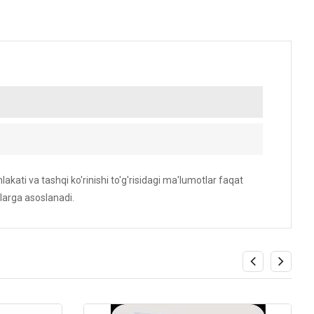
akati va tashqi ko'rinishi to'g'risidagi ma'lumotlar faqat
larga asoslanadi.