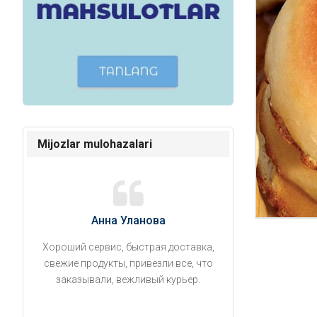
Mijozlar mulohazalari
Анна Уланова
Александ
Хороший сервис, быстрая доставка,
Продукты привезли
свежие продукты, привезли все, что
время. Занесли на 5 
заказывали, вежливый курьер.
аккуратно поставил
упаковано, свеже