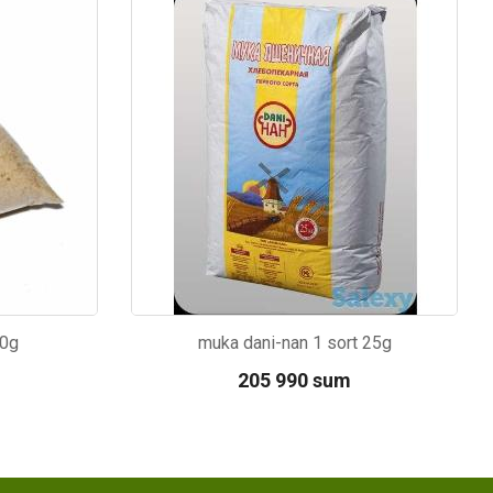
Kod: 5207
00g
muka dani-nan 1 sort 25g
205 990 sum