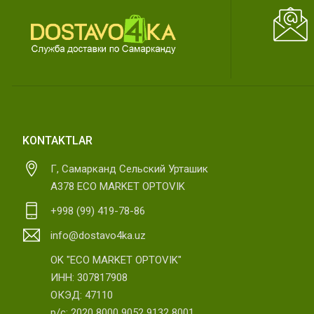
KONTAKTLAR
Г, Самарканд Сельский Урташик
А378 ECO MARKET OPTOVIK
+998 (99) 419-78-86
info@dostavo4ka.uz
OK "ECO MARKET OPTOVIK"
ИНН: 307817908
ОКЭД: 47110
р/с: 2020 8000 9052 9132 8001