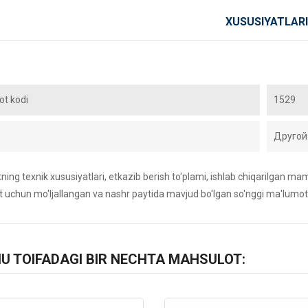
XUSUSIYATLARI
t kodi
1529
Другой
ing texnik xususiyatlari, etkazib berish to'plami, ishlab chiqarilgan maml
 uchun mo'ljallangan va nashr paytida mavjud bo'lgan so'nggi ma'lumot
HU TOIFADAGI BIR NECHTA MAHSULOT: