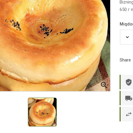
Biznin
650 г 
Miqdo
Share

р П.
Ольга Кузяева
Ти
 в указанное
Лежу в больнице, сделала заказ, все
Вежливый и о
этаж без лифта,
привезли раньше назначенного
Оформляют з
и. Всё хорошо
времени. Курьер Анвар, спасибо ему!
максимально 
е и вкусное.
и овощи. М
доволен. Б