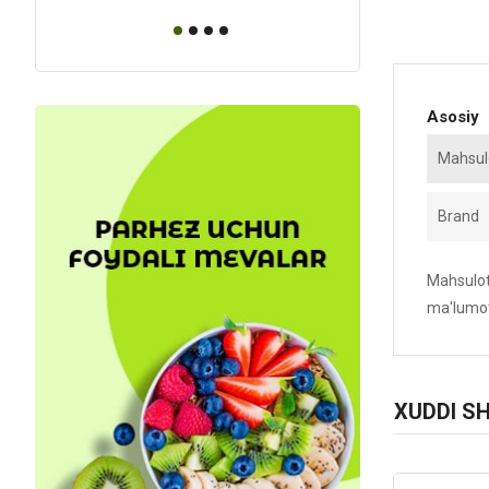
Asosiy
Mahsulo
Brand
Mahsulotn
ma'lumot
XUDDI S