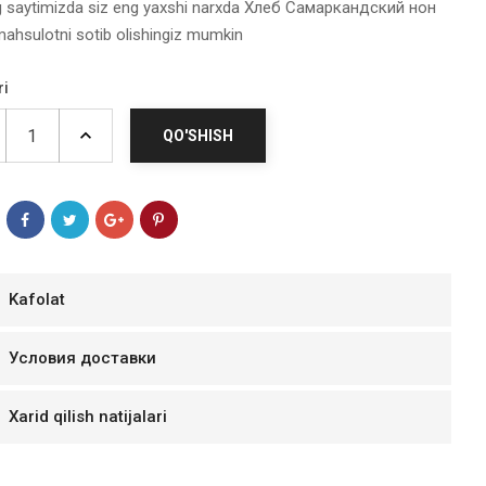
g saytimizda siz eng yaxshi narxda Хлеб Самаркандский нон
mahsulotni sotib olishingiz mumkin
ri
QO'SHISH
Kafolat
мур B.Д.
Условия доставки
тзывчивый персонал.
аказ и доставляют
Xarid qilish natijalari
быстро. Покупал мясо
ясо свежее. Очень
уду покупать ещё.