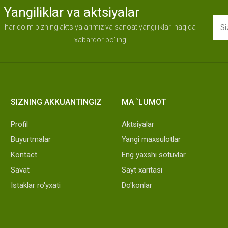
Yangiliklar va aktsiyalar
har doim bizning aktsiyalarimiz va sanoat yangiliklari haqida
xabardor bo'ling
SIZNING AKKUANTINGIZ
MA `LUMOT
Profil
Aktsiyalar
Buyurtmalar
Yangi maxsulotlar
Kontact
Eng yaxshi sotuvlar
Savat
Sayt xaritasi
Istaklar ro'yxati
Do'konlar