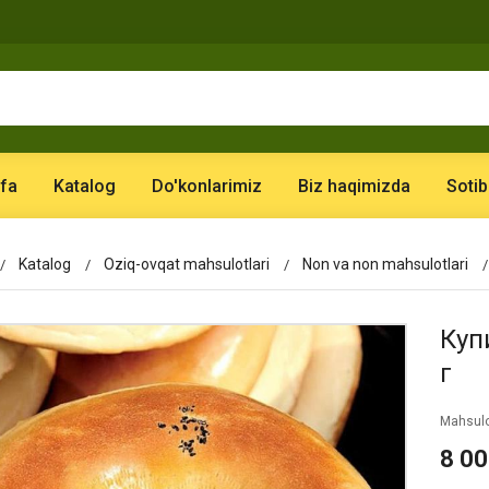
fa
Katalog
Do'konlarimiz
Biz haqimizda
Sotib
Katalog
Oziq-ovqat mahsulotlari
Non va non mahsulotlari
Куп
г
Mahsulo
8 0