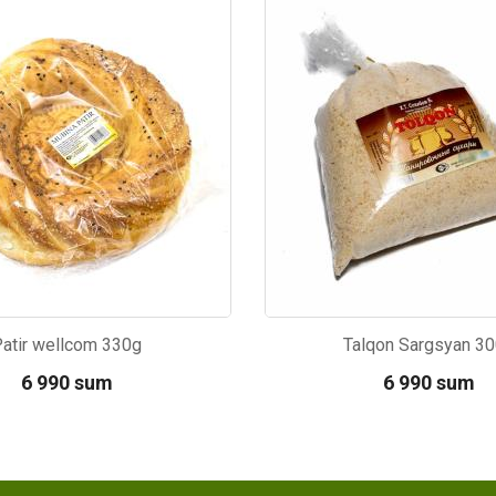
06
Kod: 6465
atir wellcom 330g
Talqon Sargsyan 3
6 990 sum
6 990 sum