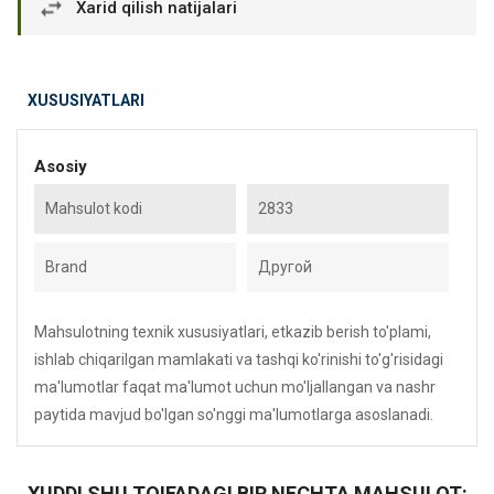
Xarid qilish natijalari
XUSUSIYATLARI
Asosiy
Mahsulot kodi
2833
Brand
Другой
Mahsulotning texnik xususiyatlari, etkazib berish to'plami,
ishlab chiqarilgan mamlakati va tashqi ko'rinishi to'g'risidagi
ma'lumotlar faqat ma'lumot uchun mo'ljallangan va nashr
paytida mavjud bo'lgan so'nggi ma'lumotlarga asoslanadi.
XUDDI SHU TOIFADAGI BIR NECHTA MAHSULOT: