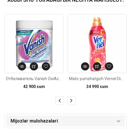
Kod: 3159
Kod: 3159
Отбеливатель Vanish OxiAction 450г
Mato yumshatgich Vernel Dikiy Gibiskus&Maslo rozi 960ml
42 900 sum
34 990 sum
Mijozlar mulohazalari