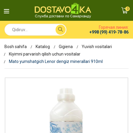
0
Горячая линия:
+998 (99) 419-78-86
Bosh sahifa
Katalog
Gigiena
Yuvish vositalari
Kiyimni parvarish qilish uchun vositalar
Mato yumshatgich Lenor dengiz minerallari 910ml