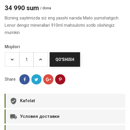
34 990 sum
/ dona
Bizning saytimizda siz eng yaxshi narxda Mato yumshatgich
Lenor dengiz minerallari 910ml mahsulotni sotib olishingiz
mumkin
Miqdori
QO'SHISH
Share
Kafolat
Условия доставки