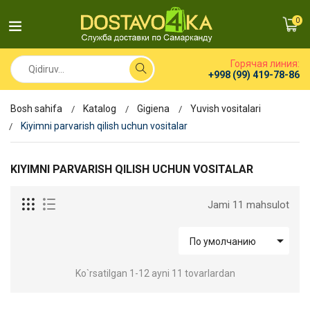
0
Горячая линия:
+998 (99) 419-78-86
Bosh sahifa
Katalog
Gigiena
Yuvish vositalari
Kiyimni parvarish qilish uchun vositalar
KIYIMNI PARVARISH QILISH UCHUN VOSITALAR
Jami 11 mahsulot

По умолчанию
Ko`rsatilgan 1-12 ayni 11 tovarlardan