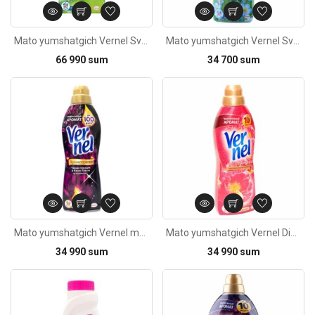
Mato yumshatgich Vernel Svejiy Briz 1820ml
Mato yumshatgich Vernel Svejiy Briz 960ml
66 990 sum
34 700 sum
Kod: 3159
Mato yumshatgich Vernel mato uchun Chornaya orhideya & Maslo pachuli 910ml
Mato yumshatgich Vernel Dikiy Gibiskus&Maslo rozi 960ml
34 990 sum
34 990 sum
Kod: 1171