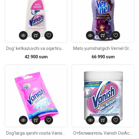
Dog' ketkazuvchi va oqartiruvchi Vanish Oxi Action Kristallanaya suyultirilgan 450ml
Mato yumshatgich Vernel Orhideya&Pachuli 1,82L
42 900 sum
66 990 sum
Kod: 6340
Dog'larga qarshi vosita Vanish Oxi Action suyuq 100ml
Отбеливатель Vanish OxiAction 450г