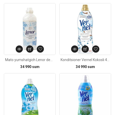
Kod: 5666
Mato yumshatgich Lenor dengiz minerallari 910ml
Konditsioner Vernel Kokosli 40st 960ml
34 990 sum
34 990 sum
Kod: 3667