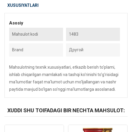
XUSUSIYATLARI
Asosiy
Mahsulot kodi
1483
Brand
Другой
Mahsulotning texnik xususiyatlari, etkazib berish to'plami,
ishlab chiqarilgan mamlakati va tashqi ko'rinishi to'g'risidagi
ma'lumotlar faqat ma'lumot uchun mo'ljallangan va nashr
paytida mavjud bo'lgan so'nggi ma'lumotlarga asoslanadi.
XUDDI SHU TOIFADAGI BIR NECHTA MAHSULOT:
Kod: 2291
Kod: 1403