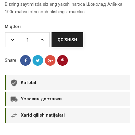
Bizning saytimizda siz eng yaxshi narxda Шоколад Алёнка
100г mahsulotni sotib olishingiz mumkin
Miqdori
QO'SHISH
Share
Kafolat
Условия доставки
Xarid qilish natijalari