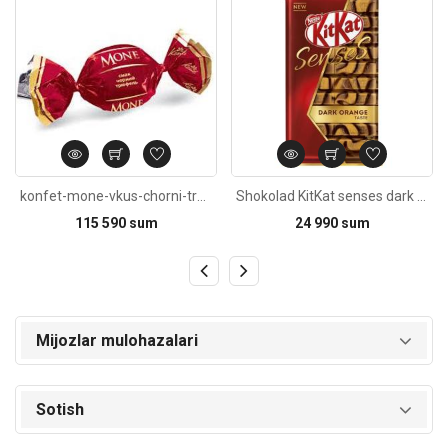
konfet-mone-vkus-chorni-trufeli-1kg
Shokolad KitKat senses dark orange 99g
115 590 sum
24 990 sum
Mijozlar mulohazalari
Sotish