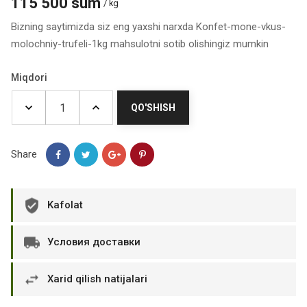
115 500 sum
/ kg
Bizning saytimizda siz eng yaxshi narxda Konfet-mone-vkus-
molochniy-trufeli-1kg mahsulotni sotib olishingiz mumkin
Miqdori
QO'SHISH
Share
Kafolat
Условия доставки
Xarid qilish natijalari