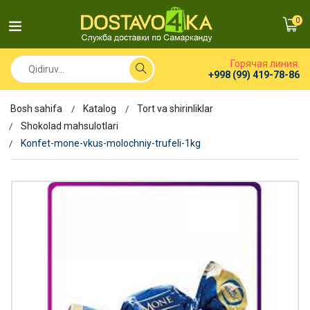
0
Горячая линия:
+998 (99) 419-78-86
Bosh sahifa
Katalog
Tort va shirinliklar
Shokolad mahsulotlari
Konfet-mone-vkus-molochniy-trufeli-1kg