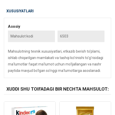
XUSUSIYATLARI
Asosiy
Mahsulot kodi
6503
Mahsulotning texnik xususiyatlari, etkazib berish to'plami,
ishlab chiqarilgan mamlakati va tashqi ko'rinishi to'g'risidagi
ma'lumotlar faqat ma'lumot uchun mo'ljallangan va nashr
paytida mavjud bo'lgan so'nggi ma'lumotlarga asoslanadi.
XUDDI SHU TOIFADAGI BIR NECHTA MAHSULOT:
Kod: 4368
Kod: 3223