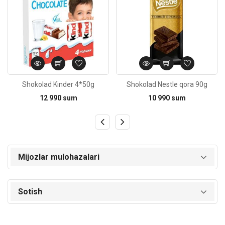
Shokolad Kinder 4*50g
Shokolad Nestle qora 90g
12 990 sum
10 990 sum
Mijozlar mulohazalari
Sotish