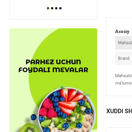
Asosiy
Mahsulo
Brand
Mahsulotn
ma'lumot
XUDDI S