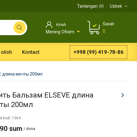
Tanlangan
Uzbek
0
Savat
Kirish
0
Mening Ofisim
+998 (99) 419-78-86
 olish
Kontact
E длина мечты 200мл
ить Бальзам ELSEVE длина
ты 200мл
t kodi: 1364
990 sum
/ dona