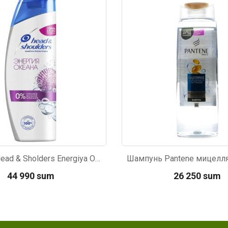
61
Kod: 378
Shampun Head & Sholders Energiya Okeana 400ml
44 990 sum
26 250 sum