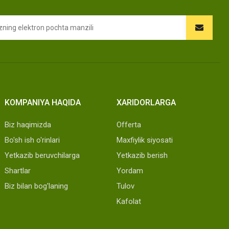
KOMPANIYA HAQIDA
XARIDORLARGA
Biz haqimizda
Offerta
Bo'sh ish o'rinlari
Maxfiylik siyosati
Yetkazib beruvchilarga
Yetkazib berish
Shartlar
Yordam
Biz bilan bog'laning
Tulov
Kafolat