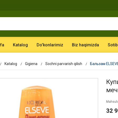
fa
Katalog
Do'konlarimiz
Biz haqimizda
Sotib
Katalog
Gigiena
Sochni parvarish qilish
Бальзам ELSEV
Куп
меч
Mahsulo
32 