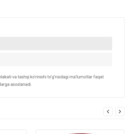
akati va tashqi ko'rinishi to'g'risidagi ma'lumotlar faqat
larga asoslanadi.