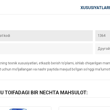
XUSUSIYATLARI
t kodi
1364
Другой
ing texnik xususiyatlari, etkazib berish to'plami, ishlab chiqarilgan maml
 uchun mo'ljallangan va nashr paytida mavjud bo'lgan so'nggi ma'lumot
HU TOIFADAGI BIR NECHTA MAHSULOT: