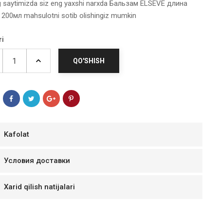
g saytimizda siz eng yaxshi narxda Бальзам ELSEVE длина
200мл mahsulotni sotib olishingiz mumkin
ri
QO'SHISH
Kafolat
мур B.Д.
Условия доставки
тзывчивый персонал.
аказ и доставляют
Xarid qilish natijalari
быстро. Покупал мясо
ясо свежее. Очень
уду покупать ещё.