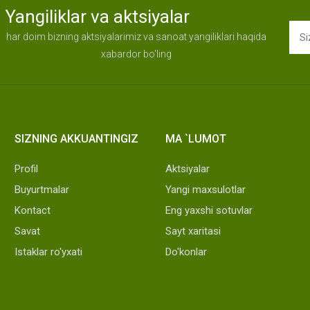
Yangiliklar va aktsiyalar
har doim bizning aktsiyalarimiz va sanoat yangiliklari haqida
xabardor bo'ling
SIZNING AKKUANTINGIZ
MA `LUMOT
Profil
Aktsiyalar
Buyurtmalar
Yangi maxsulotlar
Kontact
Eng yaxshi sotuvlar
Savat
Sayt xaritasi
Istaklar ro'yxati
Do'konlar