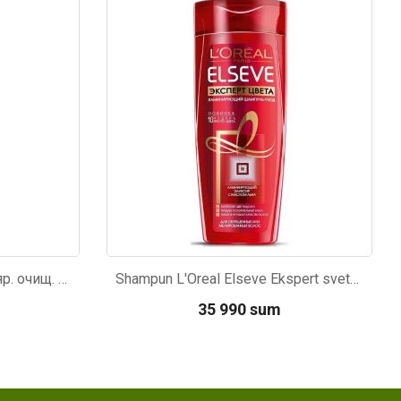
Kod: 1795
Шампунь Pantene мицелляр. очищ. 250мл
Shampun L'Oreal Elseve Ekspert sveta 250ml
35 990 sum