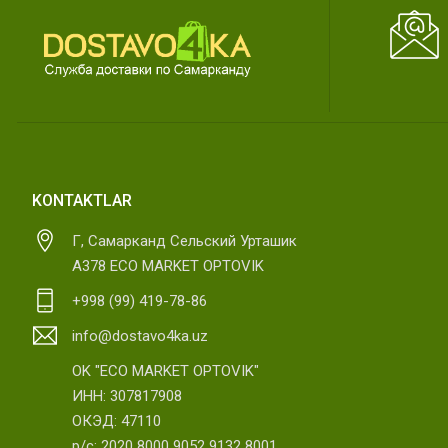
KONTAKTLAR
Г, Самарканд Сельский Урташик
А378 ECO MARKET OPTOVIK
+998 (99) 419-78-86
info@dostavo4ka.uz
OK "ECO MARKET OPTOVIK"
ИНН: 307817908
ОКЭД: 47110
р/с: 2020 8000 9052 9132 8001