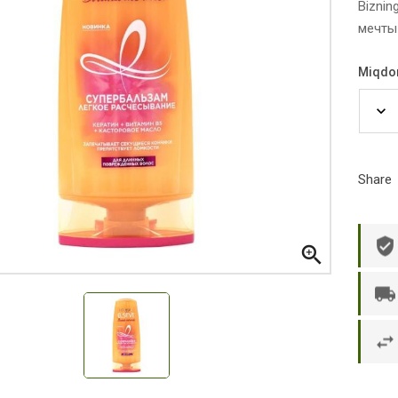
Biznin
мечты 
Miqdo
Share

р П.
Ольга Кузяева
Ти
 в указанное
Лежу в больнице, сделала заказ, все
Вежливый и о
этаж без лифта,
привезли раньше назначенного
Оформляют з
и. Всё хорошо
времени. Курьер Анвар, спасибо ему!
максимально 
е и вкусное.
и овощи. М
доволен. Б