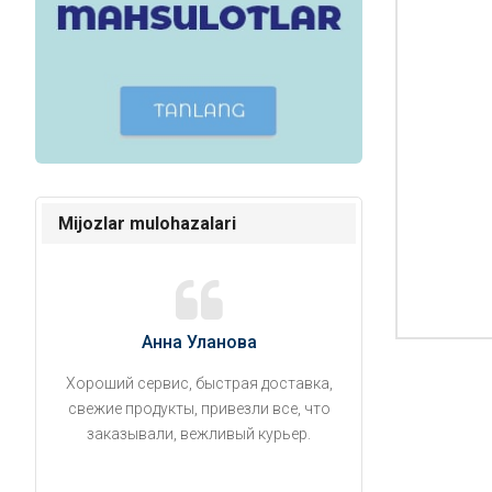
Mijozlar mulohazalari
Анна Уланова
Александ
Хороший сервис, быстрая доставка,
Продукты привезли
свежие продукты, привезли все, что
время. Занесли на 5 
заказывали, вежливый курьер.
аккуратно поставил
упаковано, свеже