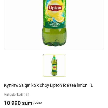
Купить Salqin ko'k choy Lipton Ice tea limon 1L
Mahsulot kodi: 114
10 990 sum
/ dona