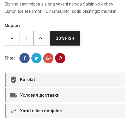
Bizning saytimizda siz eng yaxshi narxda Salqin ko'k choy
Lipton Ice tea limon 1L mahsulotni sotib olishingiz mumkin
Miqdori
QO'SHISH
Share
Kafolat
Условия доставки
Xarid qilish natijalari