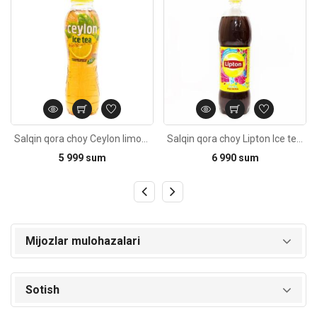
Salqin qora choy Ceylon limonining 500ml
Salqin qora choy Lipton Ice tea malina 0,5L
5 999 sum
6 990 sum
Mijozlar mulohazalari
Sotish