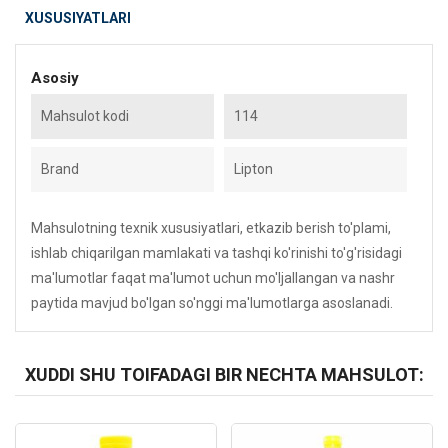
XUSUSIYATLARI
Asosiy
Mahsulot kodi
114
Brand
Lipton
Mahsulotning texnik xususiyatlari, etkazib berish to'plami,
ishlab chiqarilgan mamlakati va tashqi ko'rinishi to'g'risidagi
ma'lumotlar faqat ma'lumot uchun mo'ljallangan va nashr
paytida mavjud bo'lgan so'nggi ma'lumotlarga asoslanadi.
XUDDI SHU TOIFADAGI BIR NECHTA MAHSULOT:
Kod: 3905
Kod: 3905