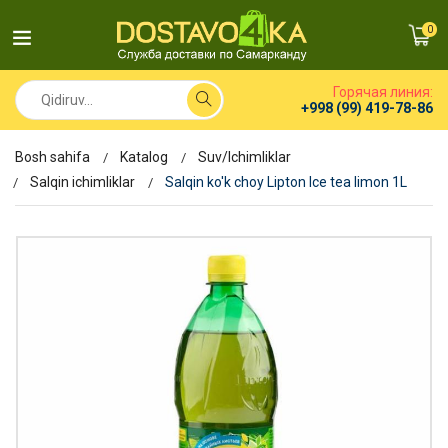
0
Горячая линия:
+998 (99) 419-78-86
Bosh sahifa
Katalog
Suv/Ichimliklar
Salqin ichimliklar
Salqin ko'k choy Lipton Ice tea limon 1L