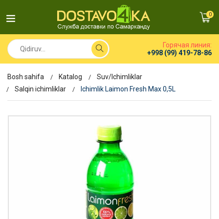
0
Горячая линия:
+998 (99) 419-78-86
Bosh sahifa
Katalog
Suv/Ichimliklar
Salqin ichimliklar
Ichimlik Laimon Fresh Max 0,5L