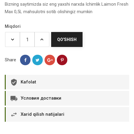
Bizning saytimizda siz eng yaxshi narxda Ichimlik Laimon Fresh
Max 0,5L mahsulotni sotib olishingiz mumkin
Miqdori
QO'SHISH
Share
Kafolat
Условия доставки
Xarid qilish natijalari