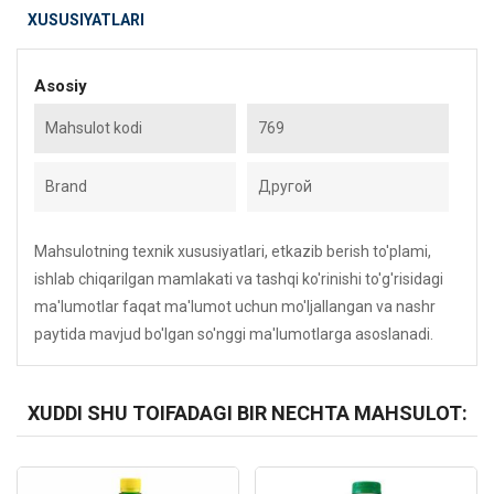
XUSUSIYATLARI
Asosiy
Mahsulot kodi
769
Brand
Другой
Mahsulotning texnik xususiyatlari, etkazib berish to'plami,
ishlab chiqarilgan mamlakati va tashqi ko'rinishi to'g'risidagi
ma'lumotlar faqat ma'lumot uchun mo'ljallangan va nashr
paytida mavjud bo'lgan so'nggi ma'lumotlarga asoslanadi.
XUDDI SHU TOIFADAGI BIR NECHTA MAHSULOT:
Kod: 5489
Kod: 5527