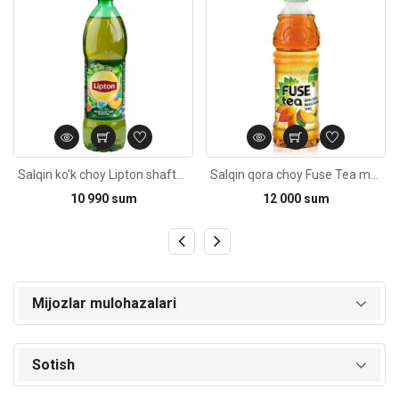
Salqin ko'k choy Lipton shaftoli 1L
Salqin qora choy Fuse Tea mango ananas 1L
10 990 sum
12 000 sum
Mijozlar mulohazalari
Sotish