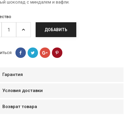
ый шоколад с миндалем и вафли.
ество
ДОБАВИТЬ
иться
Гарантия
Условия доставки
мур B.Д.
тзывчивый персонал.
Возврат товара
аказ и доставляют
быстро. Покупал мясо
ясо свежее. Очень
уду покупать ещё.