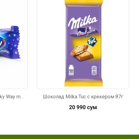
Код: 1490
Шоколадный батончик Milky Way minis 176г
Шоколад Milka Tuc с крекером 87г
20 990 сум