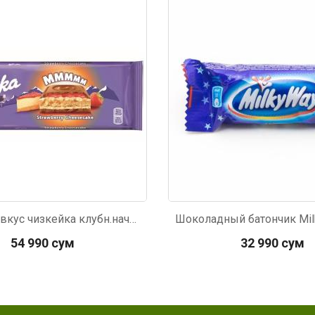
2
Код: 961
Шок.Milka вкус чизкейка клубн.начин.300г
54 990 сум
32 990 сум