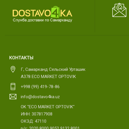
КОНТАКТЫ
Г, Самарканд Сельский Урташик
А378 ECO MARKET OPTOVIK
+998 (99) 419-78-86
info@dostavo4ka.uz
OK "ECO MARKET OPTOVIK"
ИНН: 307817908
ОКЭД: 47110
р/с: 2020 8000 9052 9132 8001