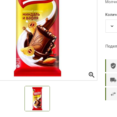
Молчн
Колич
Подел

р П.
Ольга Кузяева
Ти
 в указанное
Лежу в больнице, сделала заказ, все
Вежливый и о
этаж без лифта,
привезли раньше назначенного
Оформляют з
и. Всё хорошо
времени. Курьер Анвар, спасибо ему!
максимально 
е и вкусное.
и овощи. М
доволен. Б