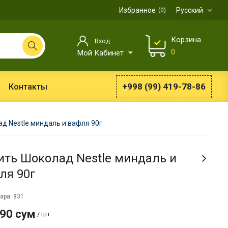
Избранное
Русский
0
Корзина
Вход
0
Мой Кабинет
+998 (99) 419-78-86
Контакты
д Nestle миндаль и вафля 90г
ить Шоколад Nestle миндаль и
ля 90г
ара: 831
990 сум
/ шт.