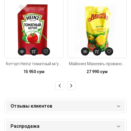
Код: 2764
Код: 685
Кетчуп Heinz томатный м/у 350г
Майонез Махеевъ провансаль лимонным соком 800мл
15 950 сум
27 990 сум
Отзывы клиентов
Распродажа