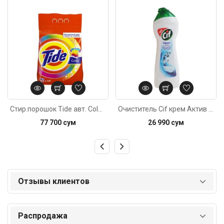
Код: 852
Код: 902
Стир.порошок Tide авт. Color 3кг
Очиститель Cif крем Актив фреш 250мл
77 700 сум
26 990 сум
Отзывы клиентов
Распродажа