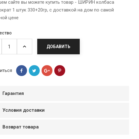
шем сайте вы можете купить товар - ШИРИН колбаса
крат 1 штук 330+20гр, с доставкой на дом по самой
ной цене
ество
ДОБАВИТЬ
иться
Гарантия
мур B.Д.
тзывчивый персонал.
Условия доставки
аказ и доставляют
быстро. Покупал мясо
Возврат товара
ясо свежее. Очень
уду покупать ещё.