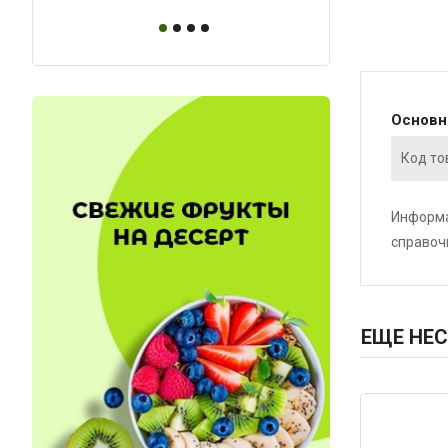
Основ
Код то
Информа
справоч
ЕЩЕ НЕС
Код: 1208
Код: 6