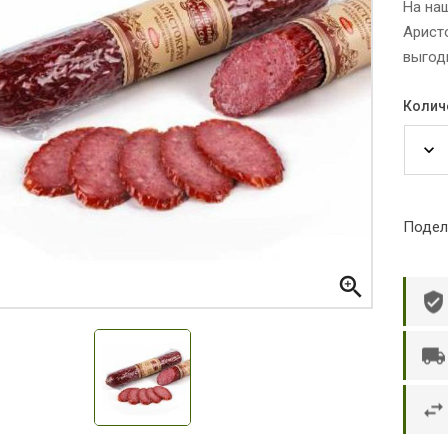
На на
Аристо
выгод
Колич
Подел

р П.
Ольга Кузяева
Ти
 в указанное
Лежу в больнице, сделала заказ, все
Вежливый и о
этаж без лифта,
привезли раньше назначенного
Оформляют з
и. Всё хорошо
времени. Курьер Анвар, спасибо ему!
максимально 
е и вкусное.
и овощи. М
доволен. Б