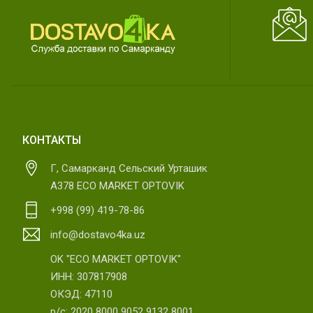
КОНТАКТЫ
Г, Самарканд Сельский Урташик
А378 ECO MARKET OPTOVIK
+998 (99) 419-78-86
info@dostavo4ka.uz
OK "ECO MARKET OPTOVIK"
ИНН: 307817908
ОКЭД: 47110
р/с: 2020 8000 9052 9132 8001