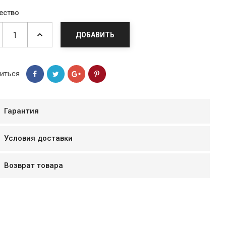
ество
ДОБАВИТЬ
иться
Гарантия
Условия доставки
мур B.Д.
Возврат товара
тзывчивый персонал.
аказ и доставляют
быстро. Покупал мясо
ясо свежее. Очень
уду покупать ещё.