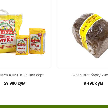
813
Код: 4806
МУКА 5КГ высший сорт
Хлеб Brot бородин
59 900 сум
9 490 сум