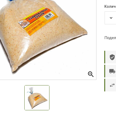
Колич
Подел

р П.
Ольга Кузяева
Ти
 в указанное
Лежу в больнице, сделала заказ, все
Вежливый и о
этаж без лифта,
привезли раньше назначенного
Оформляют з
и. Всё хорошо
времени. Курьер Анвар, спасибо ему!
максимально 
е и вкусное.
и овощи. М
доволен. Б